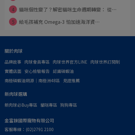
4
貓咪個性變了？解密貓咪生命週期轉變： 從⋯
5
給毛孩補充 Omega-3 怕加速海洋資⋯
關於肉球
品牌故事
肉球會員專區
肉球世界官方LINE
肉球世界訂閱制
實體店面
安心檢驗報告
認識磷蝦油
南極磷蝦油朔源│南極洲48區
見證推薦
新肉球選購
新肉球必Buy專區
貓咪專區
狗狗專區
金富錸國際寵物有限公司
客服專線：(02)2791 2100