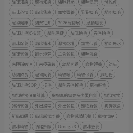
貓咪知識
寵物知識
貓咪舒壓
貓咪健康
母雞蹲
貓咪心情
貓咪焦慮
寵物營養
狗狗掉毛
貓咪掉毛
寵物健康
貓奴宅知
2026寵物展
感情培養
貓咪排毛粉推薦
貓咪保健
貓咪換毛
春季換毛
貓咪保養
貓咪補水
濕食乾糧
寵物保養
貓咪喝水
貓咪餐包
補水炸彈
主食餐包
貓咪濕食
南極磷蝦油
南極磷蝦
幼貓照顧
寵物領養
幼貓
幼貓飲食
寵物飼養
幼貓罐
幼貓保養
排毛粉
貓咪排毛SOP
換季
貓咪春季掉毛
寵物鮮食
狗狗鮮食份量計算
狗狗真的需要多少蛋白質
狗狗食物
狗狗餐包
外出攜帶
外出餐包
寵物野餐
狗狗飲食
新貓照顧
貓咪感情培養
寵物感情培養
寵物情緒
貓咪幼貓
情緒照顧
Omega 3
貓咪營養