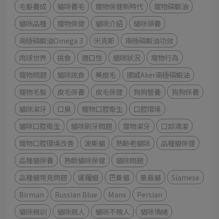
毛髮養成
貓咪養毛
寵物保健新時代
寵物磷蝦油
貓咪品種
寵物保健
貓咪介紹
貓咪領養
南極磷蝦油Omega 3
米克斯
南極磷蝦油功效
肉球世界
挑食
適口性
貓咪狀況
寵物行為
寵物問題
貓咪挑食
美皮毛
挪威Aker南極磷蝦油
寵物毛髮
皮毛保養
皮毛保健
狗狗營養
狗狗保養
貓咪潔牙
口臭
寵物口腔衛生
口腔環境
貓咪口腔衛生
貓咪刷牙問題
寵物潔牙
口部清潔
寵物口腔環境改善
波斯貓
熟齡老貓咪
品種貓保健
品種貓保養
熟齡貓咪保健
貓咪問題
品種貓常見問題
暹羅貓
巴曼貓
曼島貓
Siamese
Birman
Russian Blue
Manx
Persian
貓咪親訓
貓咪親人
貓咪不親人
貓咪情緒