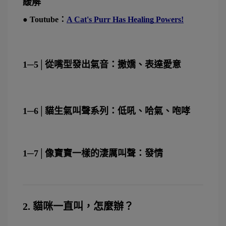
緩解
● Toutube：
A Cat's Purr Has Healing Powers!
1─5│從嘴型發出氣音：撒嬌、表達愛意
1─6│貓生氣叫聲系列：低吼、哈氣、咆哮
1─7│像寶寶一樣的淒厲叫聲：發情
2. 貓咪一直叫，怎麼辦？