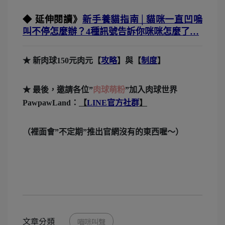
◆ 延伸閱讀》
新手養貓指南│貓咪一直凹嗚
叫不停怎麼辦？4種訊號告訴你咪咪怎麼了…
★ 新肉球150元肉元【
攻略
】與【
制度
】
★ 最後，邀請各位”
肉球萌粉
”加入肉球世界
PawpawLand：
【
LINE官方社群
】
（裡面會”不定期”推出官網沒有的東西喔～）
文章分類
喵咪叫聲