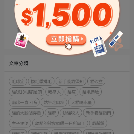
獸醫師專欄
狗狗知識+
貓咪知識+
寵物展相關
文章分類
毛球症
換毛季排毛
新手養貓須知
貓砂盆
貓咪18根腳趾頭
喵星人
貓瘟
貓毛過敏
貓咪一直凹嗚
端午吃肉粽
犬貓喝水量
貓的大腦儲存量
貓癬
幼貓咬人
新手養貓指南
主子便便
幼貓的飲食照顧一日所需！
貓鬍鬚
貓鬍子
喵咪叫聲
貓狗吃到異物
貓咪結紮流程