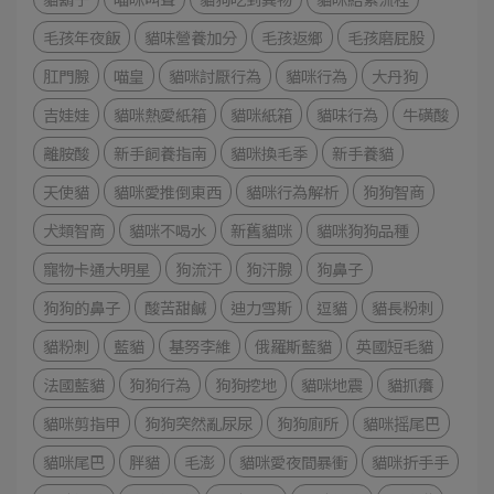
毛孩年夜飯
貓味營養加分
毛孩返鄉
毛孩磨屁股
肛門腺
喵皇
貓咪討厭行為
貓咪行為
大丹狗
吉娃娃
貓咪熱愛紙箱
貓咪紙箱
貓味行為
牛磺酸
離胺酸
新手飼養指南
貓咪換毛季
新手養貓
天使貓
貓咪愛推倒東西
貓咪行為解析
狗狗智商
犬類智商
貓咪不喝水
新舊貓咪
貓咪狗狗品種
寵物卡通大明星
狗流汗
狗汗腺
狗鼻子
狗狗的鼻子
酸苦甜鹹
迪力雪斯
逗貓
貓長粉刺
貓粉刺
藍貓
基努李維
俄羅斯藍貓
英國短毛貓
法國藍貓
狗狗行為
狗狗挖地
貓咪地震
貓抓癢
貓咪剪指甲
狗狗突然亂尿尿
狗狗廁所
貓咪摇尾巴
貓咪尾巴
胖貓
毛澎
貓咪愛夜間暴衝
貓咪折手手