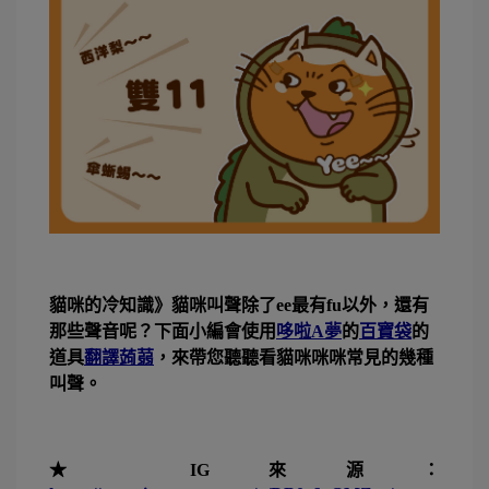
貓咪的冷知識》貓咪叫聲除了ee最有fu以外，還有
那些聲音呢？下面小編會使用
哆啦A夢
的
百寶袋
的
道具
翻譯蒟蒻
，來帶您聽聽看貓咪咪咪常見的幾種
叫聲。
★ IG來源：