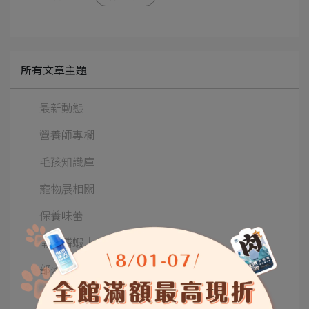
所有文章主題
最新動態
營養師專欄
毛孩知識庫
寵物展相關
保養味蕾
南極磷蝦│好評真實回饋
部落客文章
保養小教室