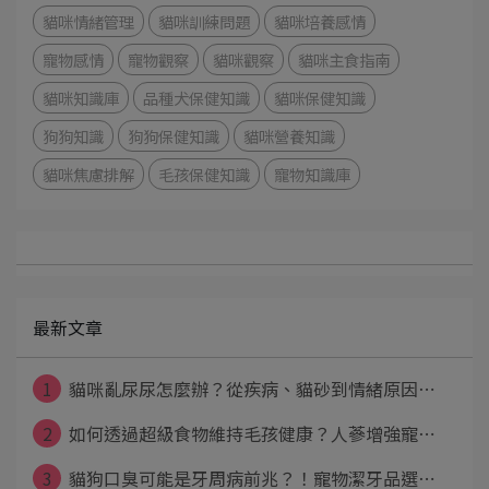
貓咪情緒管理
貓咪訓練問題
貓咪培養感情
寵物感情
寵物觀察
貓咪觀察
貓咪主食指南
貓咪知識庫
品種犬保健知識
貓咪保健知識
狗狗知識
狗狗保健知識
貓咪營養知識
貓咪焦慮排解
毛孩保健知識
寵物知識庫
最新文章
1
貓咪亂尿尿怎麼辦？從疾病、貓砂到情緒原因⋯
2
如何透過超級食物維持毛孩健康？人蔘增強寵⋯
3
貓狗口臭可能是牙周病前兆？！寵物潔牙品選⋯