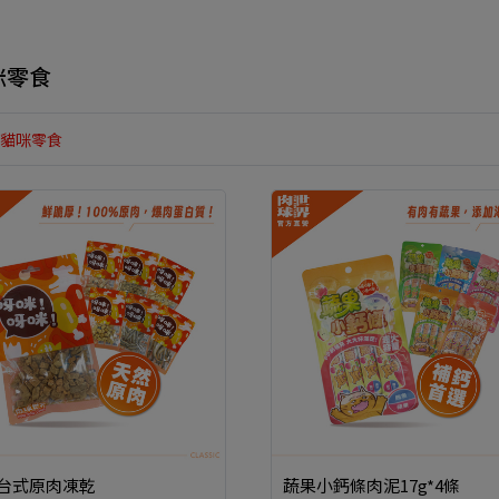
咪零食
貓咪零食
台式原肉凍乾
蔬果小鈣條肉泥17g*4條