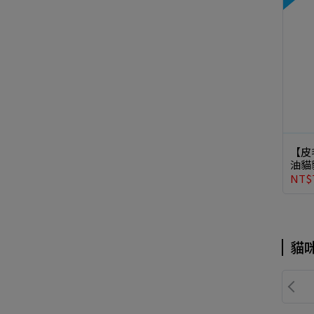
【皮
油貓
NT$
貓