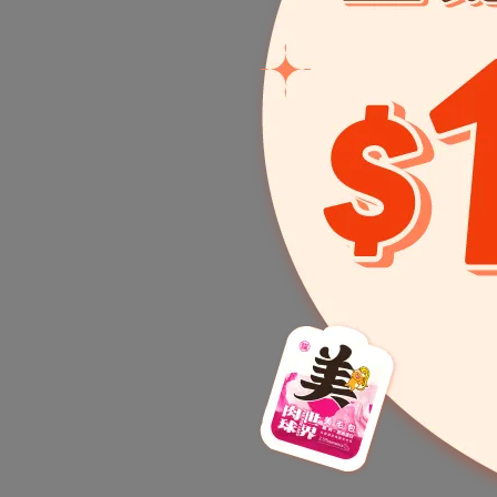
南極
－泌
NT$