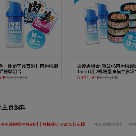
毛．關節守護首選】南極磷蝦
最優惠組合-買2送6南極磷蝦
貓體驗組合
15ml(貓)2瓶送歪嘴貓主食罐*
799
NT$1,020
NT$1,599
NT$2,140
咪主食飼料
南極磷蝦款搖搖飼料│搖搖雞肉凍乾無穀貓糧
橘貓款搖搖飼料│搖