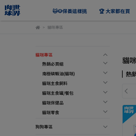
🐱🐶保養這樣挑
🏆 大家都在買
貓咪專區
貓咪專區
貓
熱銷必買組
熱
南極磷蝦油(貓咪)
貓咪主食飼料
貓咪主食罐/餐包
貓咪保健品
貓咪零食
狗狗專區