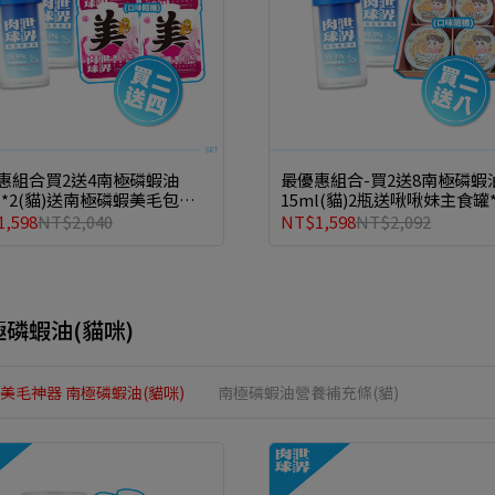
惠組合買2送4南極磷蝦油
最優惠組合-買2送8南極磷蝦
ml*2(貓)送南極磷蝦美毛包主
15ml(貓)2瓶送啾啾妹主食罐*
45g*4
,598
NT$2,040
NT$1,598
NT$2,092
極磷蝦油(貓咪)
美毛神器 南極磷蝦油(貓咪)
南極磷蝦油營養補充條(貓)