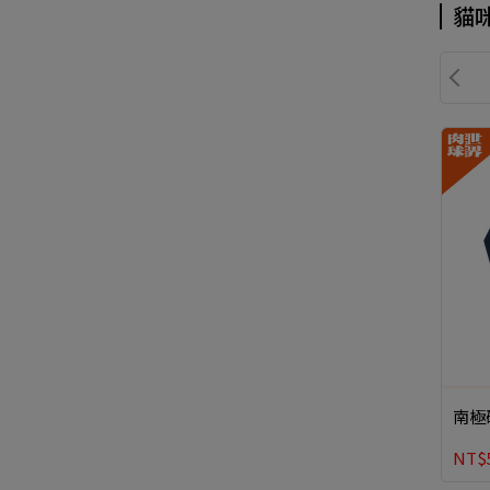
貓
南極
NT$