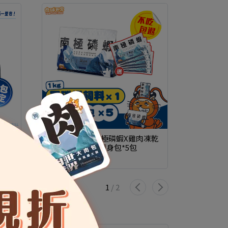
kg
【買一送五】南極磷蝦X雞肉凍乾
南極磷蝦
無穀貓糧1kg送隨身包*5包
2.5kg
NT$708
NT$885
NT$1,51
1
/
2