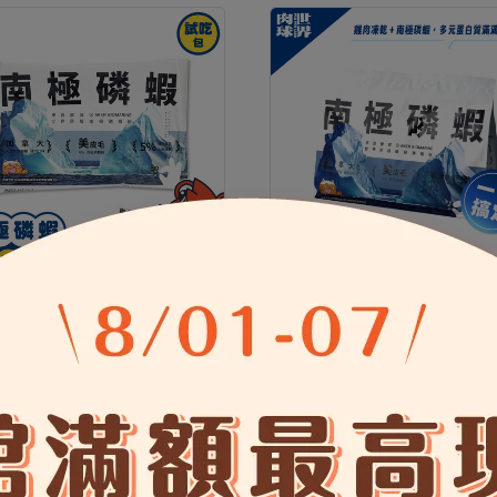
磷蝦X雞肉凍乾無穀貓糧隨身
南極磷蝦x雞肉凍乾無穀貓糧1
g
79
NT$132
NT$708
NT$885
咪主食罐/餐包