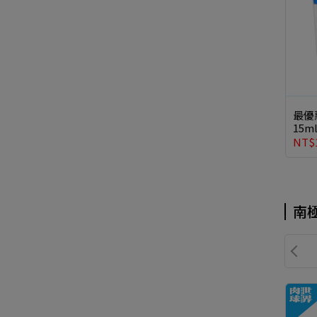
最優
15
食餐包
NT$1
南