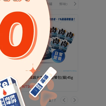
炸彈主食餐包(貓)
歪嘴貓主食罐
鮮味大絲肉絲主食罐
啾啾
南極磷蝦大肉包主食餐包(貓)45g
南極磷蝦
(貓)18
NT$60
NT$65
NT$165
N
1
/
7