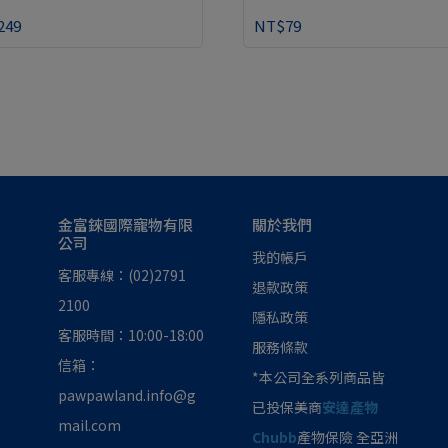
249
NT$79
金富錸國際寵物有限
關於我們
公司
我的帳戶
客服專線：(02)2791 
退款政策
2100
隱私政策
客服時間：10:00-18:00
服務條款
信箱：
*本公司全系列商品皆
pawpawland.info@g
已投保美商
安達產物
mail.com
Chubb
產物保險 全亞洲