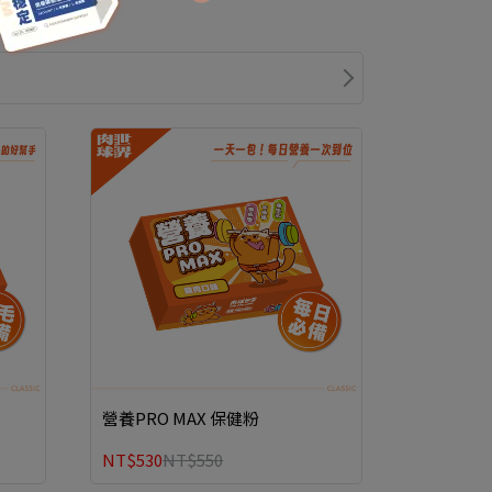
營養PRO MAX 保健粉
日常保養組
(貓)營養
NT$530
NT$550
NT$990
N