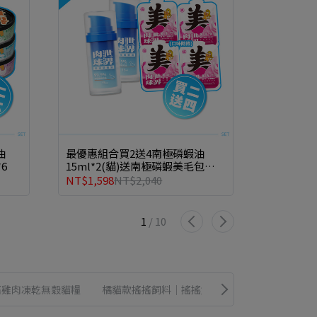
油
最優惠組合買2送4南極磷蝦油
【皮毛亮
6
15ml*2(貓)送南極磷蝦美毛包主
南極磷蝦
食餐包45g*4
NT$1,598
NT$2,040
NT$999
N
1
/
10
搖雞肉凍乾無穀貓糧
橘貓款搖搖飼料│搖搖鮭魚蛋黃無穀貓糧