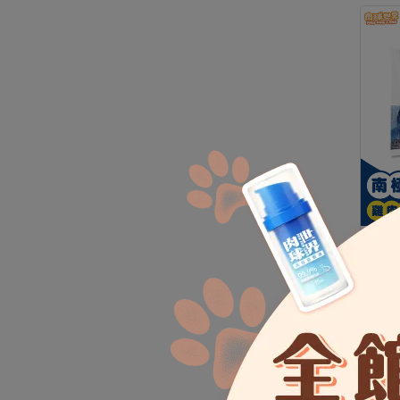
南極
包30
NT$
貓