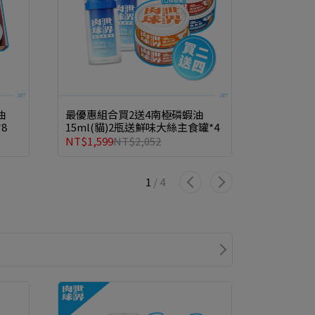
油
最優惠組合買2送4南極磷蝦油
最優惠組
8
15ml(貓)2瓶送鮮味大絲主食罐*4
15ml(
NT$1,599
NT$2,052
NT$1,59
1
/
4