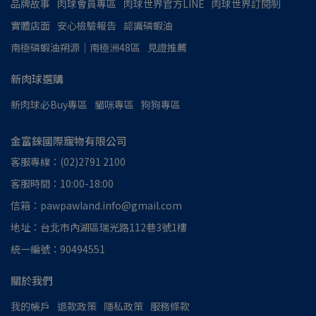
品牌故事
肉球會員專區
肉球世界官方LINE
肉球世界訂閱制
實體店面
安心檢驗報告
認識磷蝦油
南極磷蝦油朔源│南極洲48區
見證推薦
新肉球選購
新肉球必Buy專區
貓咪專區
狗狗專區
金富錸國際寵物有限公司
客服專線：(02)2791 2100
客服時間：10:00-18:00
信箱：pawpawland.info@gmail.com
地址：台北市內湖區瑞光路112巷3號1樓
統一編號：90494551
關於我們
我的帳戶
退款政策
隱私政策
服務條款