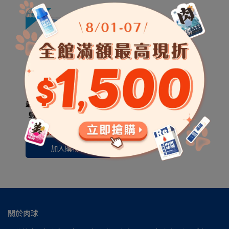
最優惠組合-買大送2南極磷
蝦油50ml(狗)送南極磷蝦
大肉包*2(狗)
NT$2,099
NT$2,476
加入購物車
關於肉球