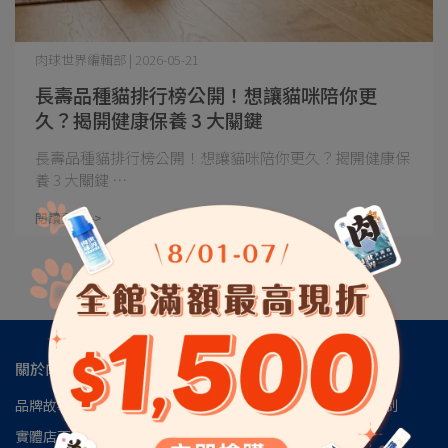
肉球世界編輯部 | 2026-05-21
長壽品種貓排行榜公開！想讓貓咪陪你更
久？揭開健康保養 3 大關鍵
長壽品種貓排行榜公開！想讓貓咪陪你更久？揭開健康保
養 3 大關鍵 ⋯
閱讀更多 ->
關於肉球
品牌故事
肉球會員專區
肉球世界官方LINE
肉球世界訂閱制
實體店面
安心檢驗報告
認識磷蝦油