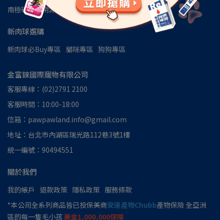
南極磷蝦油朔源│南極洲48區
見證推薦
新肉球選購
新肉球必Buy專區
貓咪專區
狗狗專區
金富錸國際寵物有限公司
客服專線：(02)2791 2100
客服時間：10:00-18:00
信箱：pawpawland.info@gmail.com
地址：台北市內湖區瑞光路112巷3號1樓
統一編號：90494551
關於我們
我的帳戶
退款政策
隱私政策
服務條款
*本公司全系列商品皆已投保美商
安達產物Chubb
產物保險 全亞洲
區的每一隻毛小孩
美金1,000,000保障