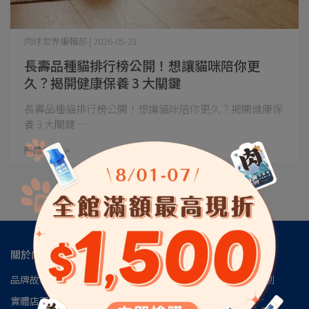
肉球世界編輯部 | 2026-05-21
長壽品種貓排行榜公開！想讓貓咪陪你更
久？揭開健康保養 3 大關鍵
長壽品種貓排行榜公開！想讓貓咪陪你更久？揭開健康保
養 3 大關鍵 ⋯
閱讀更多 ->
關於肉球
品牌故事
肉球會員專區
肉球世界官方LINE
肉球世界訂閱制
實體店面
安心檢驗報告
認識磷蝦油