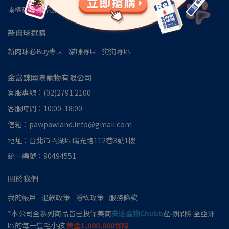
南極磷蝦油朔源│南極洲48區
見證推薦
新肉球選購
新肉球必Buy專區
貓咪專區
狗狗專區
金富錸國際寵物有限公司
客服專線：(02)2791 2100
客服時間：10:00-18:00
信箱：pawpawland.info@gmail.com
地址：台北市內湖區瑞光路112巷3號1樓
統一編號：90494551
關於我們
我的帳戶
退款政策
隱私政策
服務條款
*本公司全系列商品皆已投保美商
安達產物Chubb
產物保險 全亞洲
區的每一隻毛小孩
美金1,000,000保障