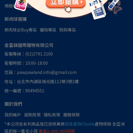
南極磷蝦油朔源│南極洲48區
見證推薦
新肉球選購
新肉球必Buy專區
貓咪專區
狗狗專區
金富錸國際寵物有限公司
客服專線：(02)2791 2100
客服時間：10:00-18:00
信箱：pawpawland.info@gmail.com
地址：台北市內湖區瑞光路112巷3號1樓
統一編號：90494551
關於我們
我的帳戶
退款政策
隱私政策
服務條款
*本公司全系列商品皆已投保美商
安達產物Chubb
產物保險 全亞洲
區的每一隻毛小孩
美金1,000,000保障