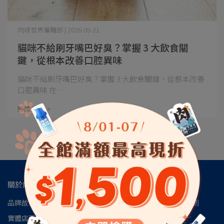
肉球世界編輯部 | 2026-05-21
貓咪不給刷牙嘴巴好臭？掌握 3 大飲食關
鍵，從根本改善口腔異味
貓咪不給刷牙嘴巴好臭？掌握 3 大飲食關鍵，從根本改善
口腔異味 在⋯
閱讀更多 ->
關於肉球
品牌故事
肉球會員專區
肉球世界官方LINE
肉球世界訂閱制
實體店面
安心檢驗報告
認識磷蝦油