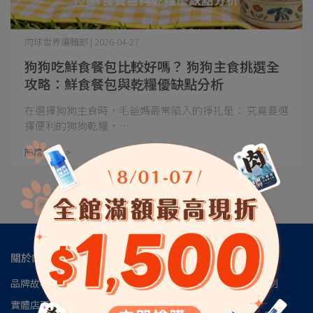
肉球世界編輯部 | 2026-04-27
狗狗吃鮮食餐包比較好嗎？ 狗狗主食挑選全
攻略：鮮食餐包與乾糧優缺點分析
在選擇狗狗主食時，毛爸媽最常陷入的掙扎是： 究竟要選
擇便利的狗狗乾糧，⋯
閱讀更多 ->
關於肉球
品牌故事
肉球會員專區
肉球世界官方LINE
肉球世界訂閱制
實體店面
安心檢驗報告
認識磷蝦油