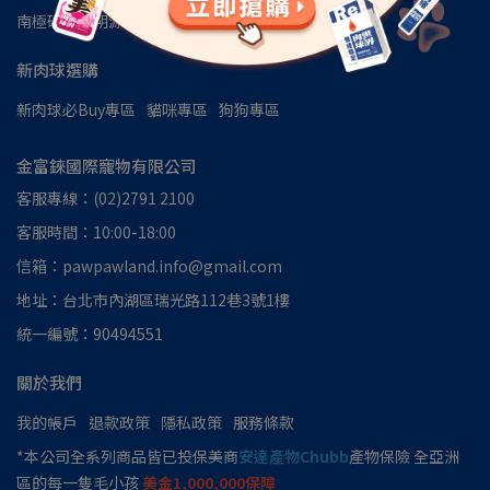
南極磷蝦油朔源│南極洲48區
見證推薦
新肉球選購
新肉球必Buy專區
貓咪專區
狗狗專區
金富錸國際寵物有限公司
客服專線：(02)2791 2100
客服時間：10:00-18:00
信箱：pawpawland.info@gmail.com
地址：台北市內湖區瑞光路112巷3號1樓
統一編號：90494551
關於我們
我的帳戶
退款政策
隱私政策
服務條款
*本公司全系列商品皆已投保美商
安達產物Chubb
產物保險 全亞洲
區的每一隻毛小孩
美金1,000,000保障