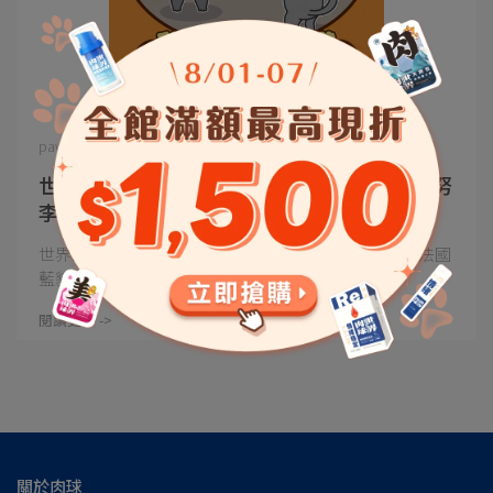
pawpawLand | 2025-12-16
世界3大藍貓你分得出來嗎？ 哪個牠最像基努
李維？俄羅斯藍貓、英國短毛貓、法國藍貓
世界三大藍貓你分得出來嗎？英國短毛貓圓滾可愛、法國
藍貓結實沉穩、俄羅斯藍⋯
閱讀更多 ->
關於肉球