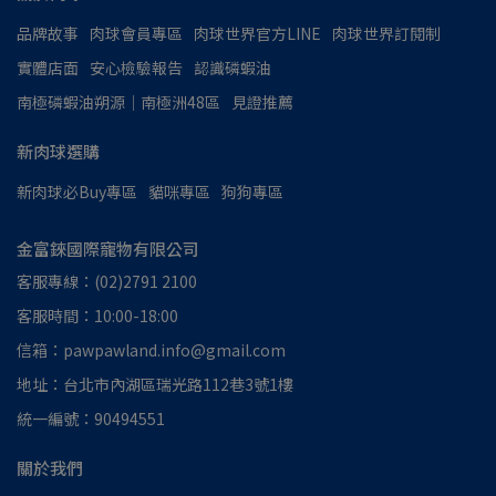
品牌故事
肉球會員專區
肉球世界官方LINE
肉球世界訂閱制
實體店面
安心檢驗報告
認識磷蝦油
南極磷蝦油朔源│南極洲48區
見證推薦
新肉球選購
新肉球必Buy專區
貓咪專區
狗狗專區
金富錸國際寵物有限公司
客服專線：(02)2791 2100
客服時間：10:00-18:00
信箱：pawpawland.info@gmail.com
地址：台北市內湖區瑞光路112巷3號1樓
統一編號：90494551
關於我們