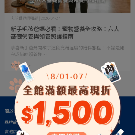
肉球世界編輯部 | 2026-04-27
新手毛孩爸媽必看！寵物營養全攻略：六大
基礎營養與領養照護指南
恭喜新手爸媽開啟了這段充滿溫度的陪伴旅程！ 不論是剛
完成貓咪領養迎⋯
閱讀更多 ->
關於肉球
品牌故事
肉球會員專區
肉球世界官方LINE
肉球世界訂閱制
實體店面
安心檢驗報告
認識磷蝦油