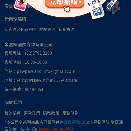
南極磷蝦油朔源│南極洲48區
見證推薦
新肉球選購
新肉球必Buy專區
貓咪專區
狗狗專區
金富錸國際寵物有限公司
客服專線：(02)2791 2100
客服時間：10:00-18:00
信箱：pawpawland.info@gmail.com
地址：台北市內湖區瑞光路112巷3號1樓
統一編號：90494551
關於我們
我的帳戶
退款政策
隱私政策
服務條款
*本公司全系列商品皆已投保美商
安達產物Chubb
產物保險 全亞洲
區的每一隻毛小孩
美金1,000,000保障