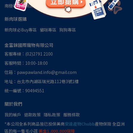
南極磷蝦油朔源│南極洲48區
見證推薦
新肉球選購
新肉球必Buy專區
貓咪專區
狗狗專區
金富錸國際寵物有限公司
客服專線：(02)2791 2100
客服時間：10:00-18:00
信箱：pawpawland.info@gmail.com
地址：台北市內湖區瑞光路112巷3號1樓
統一編號：90494551
關於我們
我的帳戶
退款政策
隱私政策
服務條款
*本公司全系列商品皆已投保美商
安達產物Chubb
產物保險 全亞洲
區的每一隻毛小孩
美金1,000,000保障