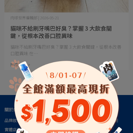
肉球世界編輯部 | 2026-05-21
貓咪不給刷牙嘴巴好臭？掌握 3 大飲食關
鍵，從根本改善口腔異味
貓咪不給刷牙嘴巴好臭？掌握 3 大飲食關鍵，從根本改善
口腔異味 在⋯
閱讀更多 ->
關於肉球
品牌故事
肉球會員專區
肉球世界官方LINE
肉球世界訂閱制
實體店面
安心檢驗報告
認識磷蝦油