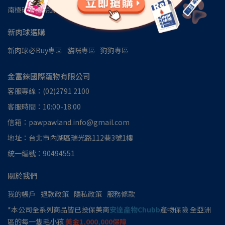
南極磷蝦油朔源│南極洲48區
見證推薦
新肉球選購
新肉球必Buy專區
貓咪專區
狗狗專區
金富錸國際寵物有限公司
客服專線：(02)2791 2100
客服時間：10:00-18:00
信箱：pawpawland.info@gmail.com
地址：台北市內湖區瑞光路112巷3號1樓
統一編號：90494551
關於我們
我的帳戶
退款政策
隱私政策
服務條款
*本公司全系列商品皆已投保美商
安達產物Chubb
產物保險 全亞洲
區的每一隻毛小孩
美金1,000,000保障