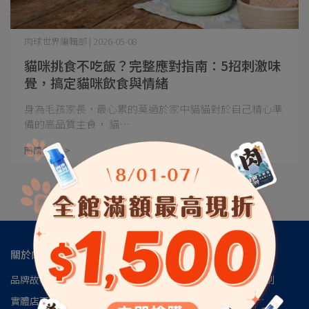
肉球世界編輯部 | 2026-05-08
貓咪挑食不吃飯？完整應對指南：5招刺激味
覺，搞定貓咪飲食與情緒
身為毛孩家長，最心累的莫過於家中貓貓對於自己精心準
備的高品質主食， 貓⋯
閱讀更多 ->
關於肉球
品牌故事
肉球會員專區
肉球世界官方LINE
肉球世界訂閱制
實體店面
安心檢驗報告
認識磷蝦油