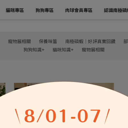
貓咪專區
狗狗專區
肉球會員專區
認識南極磷
寵物展相關
保養味蕾
南極磷蝦│好評真實回饋
部
狗狗知識+
貓咪知識+
寵物展相關