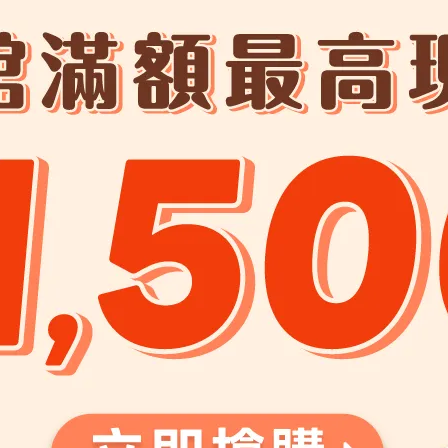
肉球世界編輯部 | 2026-04-27
新手毛孩爸媽必看！寵物營養全攻
略：六大基礎營養與領養照護指南
恭喜新手爸媽開啟了這段充滿溫度的陪伴旅
程！ 不⋯
閱讀更多 ->
金富錸國際寵物有限
關於我們