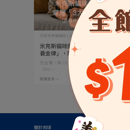
肉球世界編輯部 | 2026-04-28
米克斯貓咪健康指南：掌握「3大保
養金律」，陪伴貓咪健康更長久
在台灣，每 10 隻家貓就有 8 隻是米克斯
（Mix⋯
閱讀更多 ->
關於肉球
新肉球選購