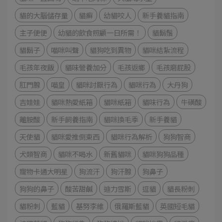
貓的大腦儲存量
貓癬
幼貓咬人
新手養貓指南
主子便便
幼貓的飲食照顧一日所需！
貓鬍鬚
貓鬍子
喵咪叫聲
貓狗吃到異物
貓咪結紮流程
毛孩年夜飯
貓味營養加分
毛孩返鄉
毛孩磨屁股
肛門腺
喵皇
貓咪討厭行為
貓咪行為
大丹狗
吉娃娃
貓咪熱愛紙箱
貓咪紙箱
貓味行為
牛磺酸
離胺酸
新手飼養指南
貓咪換毛季
新手養貓
天使貓
貓咪愛推倒東西
貓咪行為解析
狗狗智商
犬類智商
貓咪不喝水
新舊貓咪
貓咪狗狗品種
寵物卡通大明星
狗流汗
狗汗腺
狗鼻子
狗狗的鼻子
酸苦甜鹹
迪力雪斯
逗貓
貓長粉刺
貓粉刺
藍貓
基努李維
俄羅斯藍貓
英國短毛貓