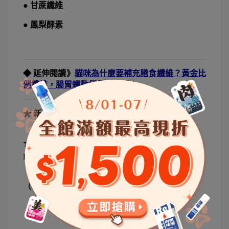
● 甘蔗纖維
● 鳳梨酵素
◆ 延伸閱讀》
貓咪為什麼要補充膳食纖維？黃金比
例纖維，腸胃蠕動便便更順暢！
★ 新肉球150元肉元【
攻略
】與【
制度
】
★ 最後，邀請各位”
肉球萌粉
”加入肉球世界
PawpawLand：
【
LINE官方社群
】
（裡面會”不定期”推出官網沒有的東西喔～）