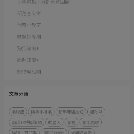
南極磷蝦│好評真實回饋
部落客文章
保養小教室
獸醫師專欄
狗狗知識+
貓咪知識+
寵物展相關
文章分類
毛球症
換毛季排毛
新手養貓須知
貓砂盆
貓咪18根腳趾頭
喵星人
貓瘟
貓毛過敏
貓咪一直凹嗚
端午吃肉粽
犬貓喝水量