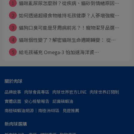
1
貓咪亂尿尿怎麼辦？從疾病、貓砂到情緒原因⋯
2
如何透過超級食物維持毛孩健康？人蔘增強寵⋯
3
貓狗口臭可能是牙周病前兆？！寵物潔牙品選⋯
4
貓咪個性變了？解密貓咪生命週期轉變： 從⋯
5
給毛孩補充 Omega-3 怕加速海洋資⋯
關於肉球
品牌故事
肉球會員專區
肉球世界官方LINE
肉球世界訂閱制
實體店面
安心檢驗報告
認識磷蝦油
南極磷蝦油朔源│南極洲48區
見證推薦
新肉球選購