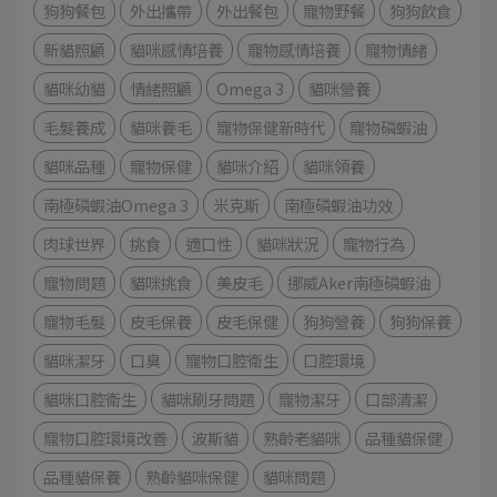
狗狗餐包
外出攜帶
外出餐包
寵物野餐
狗狗飲食
新貓照顧
貓咪感情培養
寵物感情培養
寵物情緒
貓咪幼貓
情緒照顧
Omega 3
貓咪營養
毛髮養成
貓咪養毛
寵物保健新時代
寵物磷蝦油
貓咪品種
寵物保健
貓咪介紹
貓咪領養
南極磷蝦油Omega 3
米克斯
南極磷蝦油功效
肉球世界
挑食
適口性
貓咪狀況
寵物行為
寵物問題
貓咪挑食
美皮毛
挪威Aker南極磷蝦油
寵物毛髮
皮毛保養
皮毛保健
狗狗營養
狗狗保養
貓咪潔牙
口臭
寵物口腔衛生
口腔環境
貓咪口腔衛生
貓咪刷牙問題
寵物潔牙
口部清潔
寵物口腔環境改善
波斯貓
熟齡老貓咪
品種貓保健
品種貓保養
熟齡貓咪保健
貓咪問題