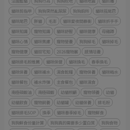
法國藍貓
狗狗行為
狗狗挖地
貓咪地震
貓抓癢
貓咪剪指甲
狗狗突然亂尿尿
狗狗廁所
貓咪摇尾巴
貓咪尾巴
胖貓
毛澎
貓咪愛夜間暴衝
貓咪折手手
貓咪知識
寵物知識
貓咪舒壓
貓咪健康
母雞蹲
貓咪心情
貓咪焦慮
寵物營養
狗狗掉毛
貓咪掉毛
寵物健康
貓奴宅知
2026寵物展
感情培養
貓咪排毛粉推薦
貓咪保健
貓咪換毛
春季換毛
貓咪保養
貓咪補水
濕食乾糧
寵物保養
貓咪喝水
貓咪餐包
補水炸彈
主食餐包
貓咪濕食
南極磷蝦油
南極磷蝦
幼貓照顧
寵物領養
幼貓
幼貓飲食
寵物飼養
幼貓罐
幼貓保養
排毛粉
貓咪排毛SOP
換季
貓咪春季掉毛
寵物鮮食
狗狗鮮食份量計算
狗狗真的需要多少蛋白質
狗狗食物