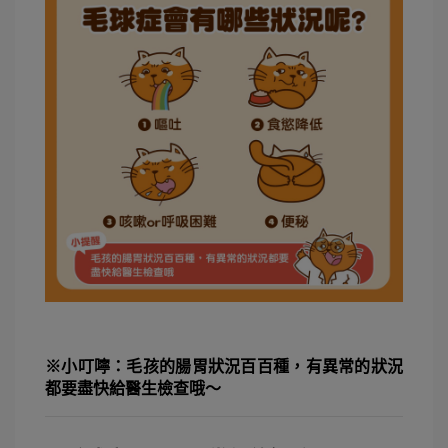
※小叮嚀：毛孩的腸胃狀況百百種，有異常的狀況
都要盡快給醫生檢查哦～