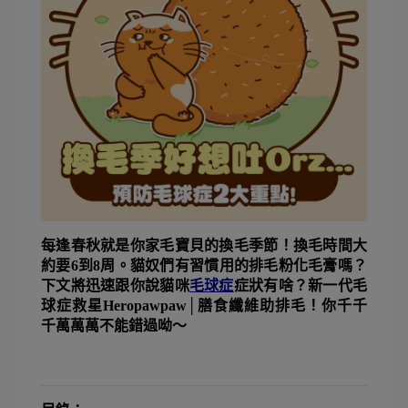
每逢春秋就是你家毛寶貝的換毛季節！換毛時間大
約要6到8周。貓奴們有習慣用的排毛粉化毛膏嗎？
下文將迅速跟你說貓咪
毛球症
症狀有啥？新一代毛
球症救星Heropawpaw│膳食纖維助排毛！你千千
千萬萬萬不能錯過呦～