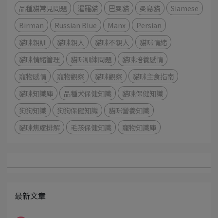
品種貓常見問題
暹羅貓
巴曼貓
曼島貓
Siamese
Birman
Russian Blue
Manx
Persian
貓咪親訓
貓咪親人
貓咪不親人
貓咪情緒
貓咪情緒管理
貓咪訓練問題
貓咪培養感情
寵物感情
寵物觀察
貓咪觀察
貓咪主食指南
貓咪知識庫
品種犬保健知識
貓咪保健知識
狗狗知識
狗狗保健知識
貓咪營養知識
貓咪焦慮排解
毛孩保健知識
寵物知識庫
最新文章