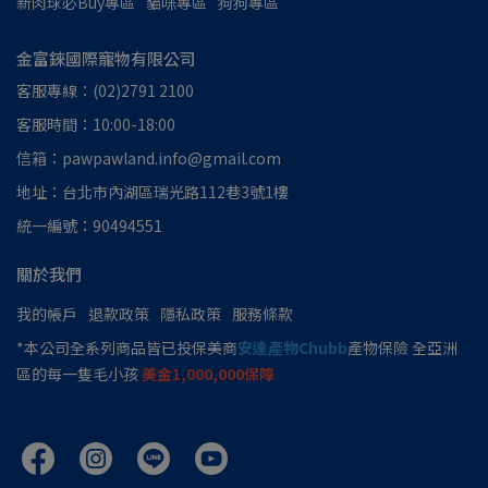
新肉球必Buy專區
貓咪專區
狗狗專區
金富錸國際寵物有限公司
客服專線：(02)2791 2100
客服時間：10:00-18:00
信箱：pawpawland.info@gmail.com
地址：台北市內湖區瑞光路112巷3號1樓
統一編號：90494551
關於我們
我的帳戶
退款政策
隱私政策
服務條款
*本公司全系列商品皆已投保美商
安達產物Chubb
產物保險 全亞洲
區的每一隻毛小孩
美金1,000,000保障