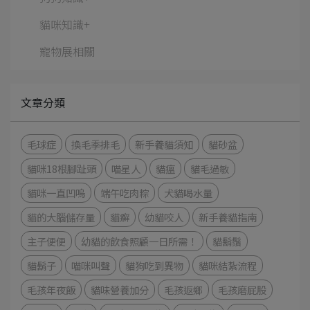
貓咪知識+
寵物展相關
文章分類
毛球症
換毛季排毛
新手養貓須知
貓砂盆
貓咪18根腳趾頭
喵星人
貓瘟
貓毛過敏
貓咪一直凹嗚
端午吃肉粽
犬貓喝水量
貓的大腦儲存量
貓癬
幼貓咬人
新手養貓指南
主子便便
幼貓的飲食照顧一日所需！
貓鬍鬚
貓鬍子
喵咪叫聲
貓狗吃到異物
貓咪結紮流程
毛孩年夜飯
貓味營養加分
毛孩返鄉
毛孩磨屁股