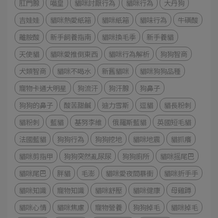
肛門腺
喵皇
貓咪討厭行為
貓咪行為
大丹狗
吉娃娃
貓咪熱愛紙箱
貓咪紙箱
貓味行為
牛磺酸
離胺酸
新手飼養指南
貓咪換毛季
新手養貓
天使貓
貓咪愛推倒東西
貓咪行為解析
狗狗智商
犬類智商
貓咪不喝水
新舊貓咪
貓咪狗狗品種
寵物卡通大明星
狗流汗
狗汗腺
狗鼻子
狗狗的鼻子
酸苦甜鹹
迪力雪斯
逗貓
貓長粉刺
貓粉刺
藍貓
基努李維
俄羅斯藍貓
英國短毛貓
法國藍貓
狗狗行為
狗狗挖地
貓咪地震
貓抓癢
貓咪剪指甲
狗狗突然亂尿尿
狗狗廁所
貓咪摇尾巴
貓咪尾巴
胖貓
毛澎
貓咪愛夜間暴衝
貓咪折手手
貓咪知識
寵物知識
貓咪舒壓
貓咪健康
母雞蹲
貓咪心情
貓咪焦慮
寵物營養
狗狗掉毛
貓咪掉毛