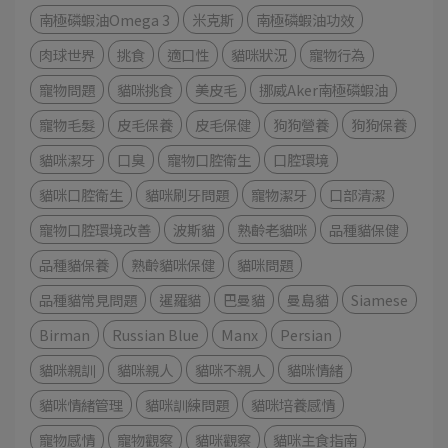
南極磷蝦油Omega 3
米克斯
南極磷蝦油功效
肉球世界
挑食
適口性
貓咪狀況
寵物行為
寵物問題
貓咪挑食
美皮毛
挪威Aker南極磷蝦油
寵物毛髮
皮毛保養
皮毛保健
狗狗營養
狗狗保養
貓咪潔牙
口臭
寵物口腔衛生
口腔環境
貓咪口腔衛生
貓咪刷牙問題
寵物潔牙
口部清潔
寵物口腔環境改善
波斯貓
熟齡老貓咪
品種貓保健
品種貓保養
熟齡貓咪保健
貓咪問題
品種貓常見問題
暹羅貓
巴曼貓
曼島貓
Siamese
Birman
Russian Blue
Manx
Persian
貓咪親訓
貓咪親人
貓咪不親人
貓咪情緒
貓咪情緒管理
貓咪訓練問題
貓咪培養感情
寵物感情
寵物觀察
貓咪觀察
貓咪主食指南