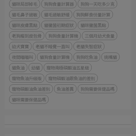
貓咪局部掉毛
狗狗食量計算器
狗狗一天吃多少克
貓毛鼻子過敏
貓毛過敏舒緩
狗狗鮮食份量計算
貓咪皮膚黑點
貓黴菌初期症狀
貓咪黴菌黑點
老狗瘦到皮包骨
狗狗食量計算機
三個月幼犬食量
幼犬寶寶
老貓不睡覺一直叫
老貓失智症狀
夜間喵喵叫
貓狗食量計算機
狗狗吃魚油
挑嘴貓
貓魚油
幼貓
寵物南極磷蝦油五星級
寵物魚油升級版
寵物磷蝦油跟魚油的差別
寵物磷蝦油魚油差別
魚油差異
狗狗需要保健品嗎
貓咪需要保健品嗎