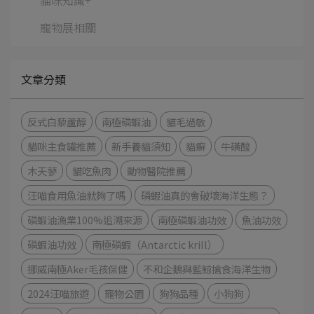
寵物展相關
文章分類
反式白藜蘆醇
南極磷蝦油
貓毛過敏
貓咪主食罐推薦
新手養貓須知
貓癬
牛磺酸
木天蓼
貓吃魚肉
動物醫院推薦
汪喵食用魚油就夠了嗎
磷蝦油真的會破壞海洋生態？
磷蝦油漁業100%追溯來源
南極磷蝦油功效
魚油功效
磷蝦油功效
南極磷蝦（Antarctic krill）
挪威南極Aker毛孩保健
不和企鵝與藍鯨搶食海洋生物
2024汪喵旅遊
寵物公園
狗狗品種
小狗狗