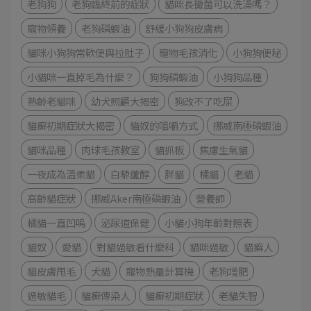
老狗狗
老狗臨終前的症狀
貓咪長黴菌可以洗澡嗎？
寵物領養
老狗磷蝦油
舒緩小狗狗皮膚病
貓咪小狗狗常軟便與拉肚子
寵物毛孩消化
小狗狗便秘
小貓咪一直掉毛為什麼？
狗狗磷蝦油
小狗狗品種
熟齡老貓咪
幼犬照顧大揭密
狗改不了吃屎
貓癬初期症狀大揭密
貓奴的咀嚼方式
挪威南極磷蝦油
貓咪品種
肉球毛孩教室
貓抓板
焦慮生氣貓
一夜成為溫柔貓
白藜蘆醇
胖貓
橘貓
老貓
高齡貓症狀
挪威Aker南極磷蝦油
營養師
橘貓一直凹嗚
泌尿道保健
小貓小狗年齡對照表
貓奴
愛貓
對貓過敏看什麼科
貓咪過敏
貓癬人
貓皮膚甩毛
犬貓
寵物熱量計算機
老狗增肥
過敏貓毛
貓癬傳染人
貓癬初期症狀
老貓失智