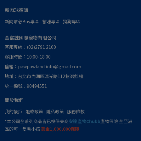
新肉球選購
新肉球必Buy專區
貓咪專區
狗狗專區
金富錸國際寵物有限公司
客服專線：(02)2791 2100
客服時間：10:00-18:00
信箱：pawpawland.info@gmail.com
地址：台北市內湖區瑞光路112巷3號1樓
統一編號：90494551
關於我們
我的帳戶
退款政策
隱私政策
服務條款
*本公司全系列商品皆已投保美商
安達產物Chubb
產物保險 全亞洲
區的每一隻毛小孩
美金1,000,000保障