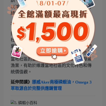
訓，學習如何選擇合適的漁撈區域和方法，
以減少對磷蝦種群的影響，確保資源的可持
續性。
3. 維護社區生計和文化：
挪威南極磷蝦油的可持續性漁業模式對當地
社區的生計和文化有著重要的維護作用。漁
業提供了當地居民穩定的收入來源，使他們
能夠維持生活和支持家庭。同時，漁業也是
當地社區的重要文化傳統，通過保護和發展
漁業，有助於維護當地社區的文化特色和傳
統價值觀。
延伸閱讀》
挪威Aker南極磷蝦油，Omega 3
萃取源自於完整供應鏈管理