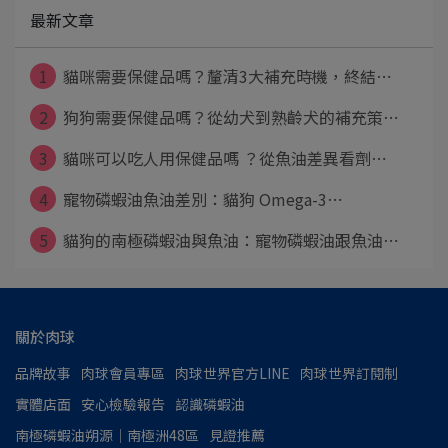
最新文章
1
貓咪需要保健品嗎？釐清3大補充時機，終結⋯
2
狗狗需要保健品嗎？從幼犬到熟齡犬的補充策⋯
3
貓咪可以吃人用保健品嗎 ？從魚油差異看劑⋯
4
寵物磷蝦油魚油差別：貓狗 Omega-3⋯
5
貓狗的南極磷蝦油與魚油：寵物磷蝦油跟魚油⋯
關於肉球
品牌故事
肉球會員專區
肉球世界官方LINE
肉球世界訂閱制
實體店面
安心檢驗報告
認識磷蝦油
南極磷蝦油朔源│南極洲48區
見證推薦