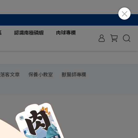
區
認識南極磷蝦
肉球專欄
落客文章
保養小教室
獸醫師專欄