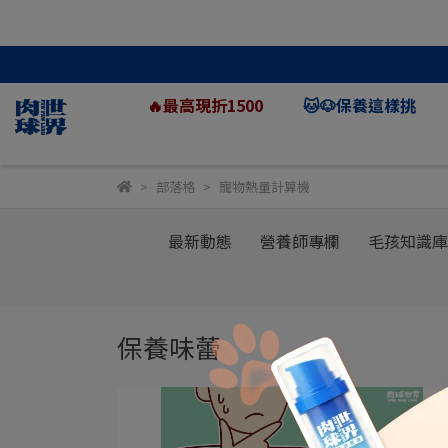
🔥最高現折1500
🐱🐶保養這樣挑
部落格
寵物熱量計算機
最新動態
營養師專欄
毛孩知識庫
保養味蕾