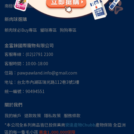
南極磷蝦油朔源│南極洲48區
見證推薦
新肉球選購
新肉球必Buy專區
貓咪專區
狗狗專區
金富錸國際寵物有限公司
客服專線：(02)2791 2100
客服時間：10:00-18:00
信箱：pawpawland.info@gmail.com
地址：台北市內湖區瑞光路112巷3號1樓
統一編號：90494551
關於我們
我的帳戶
退款政策
隱私政策
服務條款
*本公司全系列商品皆已投保美商
安達產物Chubb
產物保險 全亞洲
區的每一隻毛小孩
美金1,000,000保障