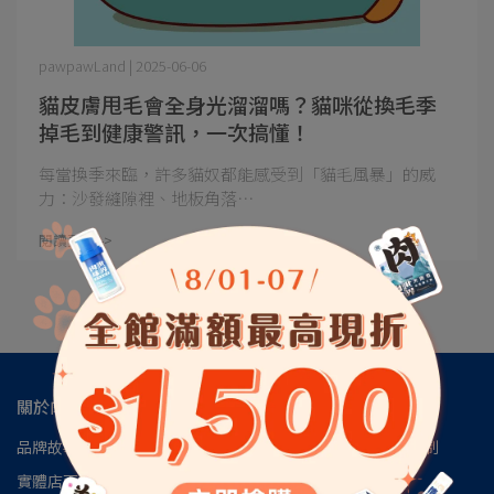
pawpawLand | 2025-06-06
貓皮膚甩毛會全身光溜溜嗎？貓咪從換毛季
掉毛到健康警訊，一次搞懂！
每當換季來臨，許多貓奴都能感受到「貓毛風暴」的威
力：沙發縫隙裡、地板角落⋯
閱讀更多 ->
關於肉球
品牌故事
肉球會員專區
肉球世界官方LINE
肉球世界訂閱制
實體店面
安心檢驗報告
認識磷蝦油