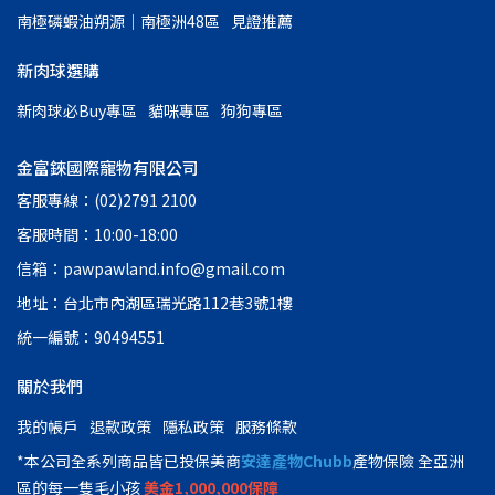
南極磷蝦油朔源│南極洲48區
見證推薦
新肉球選購
新肉球必Buy專區
貓咪專區
狗狗專區
金富錸國際寵物有限公司
客服專線：(02)2791 2100
客服時間：10:00-18:00
信箱：pawpawland.info@gmail.com
地址：台北市內湖區瑞光路112巷3號1樓
統一編號：90494551
關於我們
我的帳戶
退款政策
隱私政策
服務條款
*本公司全系列商品皆已投保美商
安達產物Chubb
產物保險 全亞洲
區的每一隻毛小孩
美金1,000,000保障