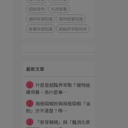
超級食物
毛孩營養
貓咪保健知識
寵物營養知識
營養保健知識
超臨界萃取技術
最新文章
1
什麼是超臨界萃取？寵物皮
膚保養，為什麼專⋯
2
南極磷蝦粉與南極磷蝦「油
粉」分不清楚？帶⋯
3
「麥芽糊精」與「難消化麥