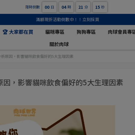
00
04
21
14
限時倒數
日
時
分
秒
滿額現折活動倒數中！！立刻採買
貓咪專區
狗狗專區
肉球會員專
🏆 大家都在買
關於肉球
分析原因，影響貓咪飲食偏好的5大生理因素
原因，影響貓咪飲食偏好的5大生理因素