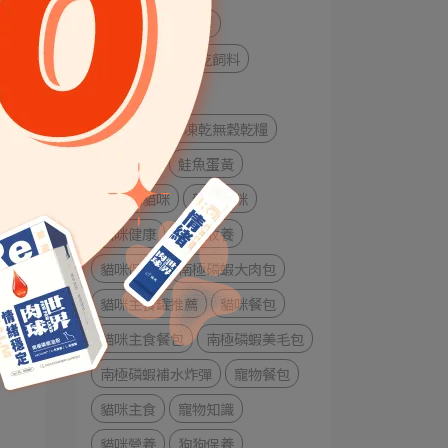
搖搖雞肉凍乾飼料
含
南極磷蝦搖搖凍乾飼料
人
南極磷蝦
加
南極磷蝦雞肉凍乾無穀乾糧
搖搖鮭魚
鮭魚蛋黃
熟齡老貓咪
新舊貓咪
貓咪健康
成貓收養
貓咪保健
南極磷蝦大肉包
貓咪主食罐推薦
貓咪餐包
貓咪主食餐包
南極磷蝦美毛包
南極磷蝦補水炸彈
寵物餐包
貓咪主食
寵物知識
貓咪營養
狗狗保養