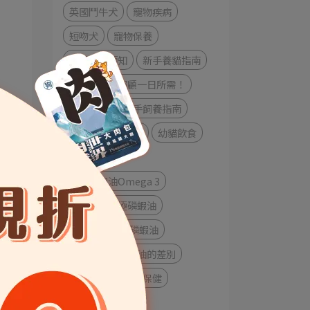
英國鬥牛犬
寵物疾病
短吻犬
寵物保養
新手養貓須知
新手養貓指南
幼貓的飲食照顧一日所需！
幼貓照顧
新手飼養指南
新手養貓
幼貓
幼貓飲食
成貓照顧
南極磷蝦油Omega 3
挪威頂級南極磷蝦油
挪威Aker南極磷蝦油
寵物磷蝦油跟魚油的差別
磷蝦魚油
寵物保健
磷蝦油與魚油