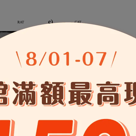
和 c) 貓的鼻腔橫斷面）
空氣被吸入鼻子時，它會流過這些結構。