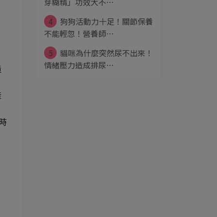
芽糊精」功效大不⋯
4
狗狗活動力十足！關節保養
不能輕忽！營養師⋯
5
貓咪為什麼突然尿不出來！
情緒壓力造成排尿⋯
造
產
時