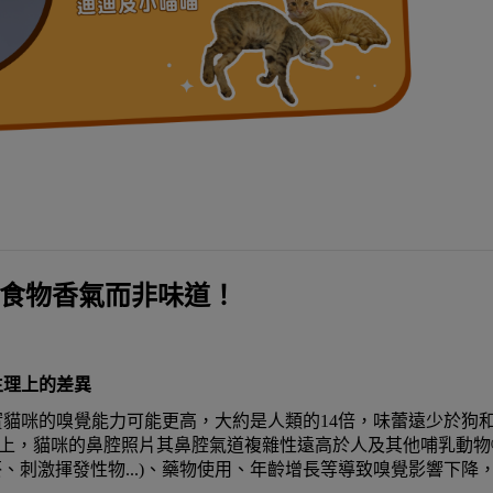
自食物香氣而非味道！
生理上的差異
貓咪的嗅覺能力可能更高，大約是人類的14倍，味蕾遠少於狗
上，貓咪的鼻腔照片其鼻腔氣道複雜性遠高於人及其他哺乳動物
菸、刺激揮發性物...)、藥物使用、年齡增長等導致嗅覺影響下降