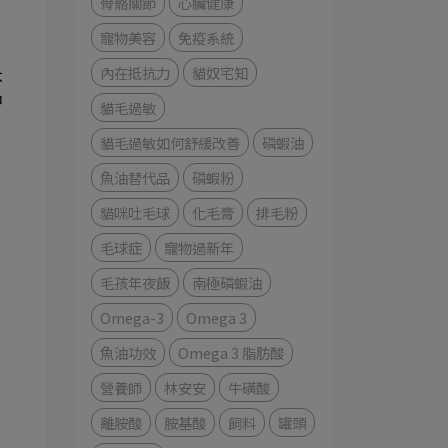
骨骼關節
心臟健康
寵物美容
免疫系統
內在抵抗力
貓奴宅知
不
中
貓毛過敏
貓毛過敏如何舒緩改善
磷蝦油
魚油替代品
磷蝦粉
貓咪吐毛球
化毛膏
排毛粉
毛球症
寵物過新年
毛孩年夜飯
南極磷蝦油
Omega-3
Omega 3
魚油功效
Omega 3 脂肪酸
營養師
林安安
牛磺酸
離胺酸
胺基酸
飼料
罐頭