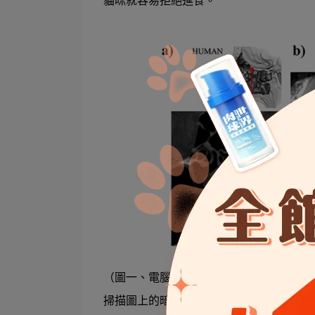
貓咪就容易拒絕進食。
（圖一、電腦斷層掃描圖 (a) 人類、b) 老鼠
掃描圖上的暗區是鼻腔氣道。當有氣味的