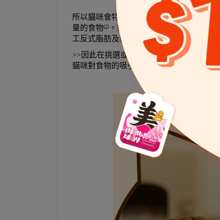
所以貓咪會特別喜歡食物帶有肉香和油香
量的食物
。
對於混有油脂類的食物，尤其
(
2
)
工反式脂肪及豬油。
>>因此在挑選或自製貓咪食物時，可以首
貓咪對食物的吸引力。