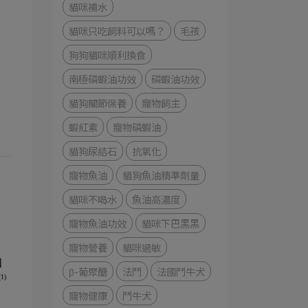
貓咪補水
貓咪只吃飼料可以嗎？
毛孩
狗狗貓咪順利換食
南極磷蝦油功效
磷蝦油功效
貓狗關節保養
寵物飼主
蝦紅素
寵物磷蝦油
貓狗尿結石
抗氧化
寵物魚油
貓狗魚油精準劑量
貓咪不喝水
魚油高濃度
寵物魚油功效
貓咪下巴黑黑
寵物營養
貓咪過敏
和
β-葡聚醣
法鬥
法國鬥牛犬
(1)
，
寵物健康
鬥牛犬