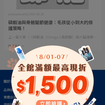
pawpawLand | 2025-03-29
磷蝦油與骨骼關節健康：毛孩從小到大的保
護策略！
上一篇文章（《磷蝦油（Omega 3 脂肪酸）與大腦健康⋯
閱讀更多 ->
關於肉球
品牌故事
肉球會員專區
肉球世界官方LINE
肉球世界訂閱制
實體店面
安心檢驗報告
認識磷蝦油
南極磷蝦油朔源│南極洲48區
見證推薦