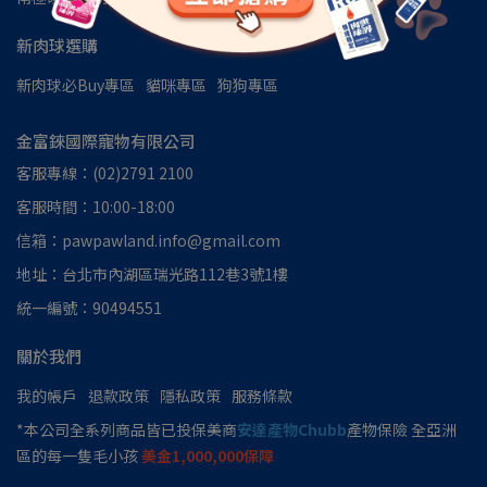
新肉球選購
新肉球必Buy專區
貓咪專區
狗狗專區
金富錸國際寵物有限公司
客服專線：(02)2791 2100
客服時間：10:00-18:00
信箱：pawpawland.info@gmail.com
地址：台北市內湖區瑞光路112巷3號1樓
統一編號：90494551
關於我們
我的帳戶
退款政策
隱私政策
服務條款
*本公司全系列商品皆已投保美商
安達產物Chubb
產物保險 全亞洲
區的每一隻毛小孩
美金1,000,000保障