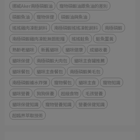
挪威Aker南極磷蝦油
寵物磷蝦油跟魚油的差別
磷蝦魚油
寵物保健
磷蝦油與魚油
搖搖雞肉凍乾飼料
南極磷蝦搖搖凍乾飼料
南極磷蝦
南極磷蝦雞肉凍乾無穀乾糧
搖搖鮭魚
鮭魚蛋黃
熟齡老貓咪
新舊貓咪
貓咪健康
成貓收養
貓咪保健
南極磷蝦大肉包
貓咪主食罐推薦
貓咪餐包
貓咪主食餐包
南極磷蝦美毛包
南極磷蝦補水炸彈
寵物餐包
貓咪主食
寵物知識
貓咪營養
狗狗保養
超級食物
毛孩營養
貓咪保健知識
寵物營養知識
營養保健知識
超臨界萃取技術