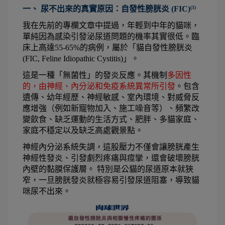
一、 尿不出來的真實原因：自發性膀胱炎 (FIC)
(1)
我在先前的專欄文章中提過，年輕到中年的貓咪，
單純因為感染引發泌尿道問題的機率其實很低。臨
床上高達55-65%的病例，屬於「貓自發性膀胱炎 
(FIC, Feline Idiopathic Cystitis)」。
這是一種「無菌性」的發炎反應。其機制
多因性
的，由神經、內分泌和免疫系統異常所引發
。包含
遺傳、幼年經歷、神經敏感、室內環境、對威脅反
應增強（例如新寵物加入、施工噪音等）、頻繁改
變飲食、缺乏運動的生活方式、肥胖、多貓家庭、
家庭不穩定以及缺乏高處觀景點。
神經內分泌系統失調，這股壓力不僅會讓膀胱產生
神經性發炎、引發劇烈疼痛與痙攣，還會破壞膀胱
內壁的黏膜保護層。 特別是公貓的尿道原本就狹
窄，一旦膀胱發炎就極容易引發尿道阻塞，導致貓
咪尿不出來。