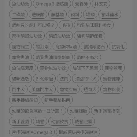
魚油功效
Omega 3 脂肪酸
營養師
林安安
牛磺酸
離胺酸
胺基酸
飼料
罐頭
貓咪補水
貓咪只吃飼料可以嗎？
毛孩
狗狗貓咪順利換食
南極磷蝦油功效
磷蝦油功效
貓狗關節保養
寵物飼主
蝦紅素
寵物磷蝦油
貓狗尿結石
抗氧化
寵物魚油
貓狗魚油精準劑量
貓咪不喝水
魚油高濃度
寵物魚油功效
貓咪下巴黑黑
寵物營養
貓咪過敏
β-葡聚醣
法鬥
法國鬥牛犬
寵物健康
鬥牛犬
英國鬥牛犬
寵物疾病
短吻犬
寵物保養
新手養貓須知
新手養貓指南
幼貓的飲食照顧一日所需！
幼貓照顧
新手飼養指南
新手養貓
幼貓
幼貓飲食
成貓照顧
南極磷蝦油Omega 3
挪威頂級南極磷蝦油