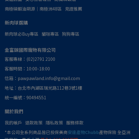
南極磷蝦油朔源│南極洲48區
見證推薦
新肉球選購
新肉球必Buy專區
貓咪專區
狗狗專區
金富錸國際寵物有限公司
客服專線：(02)2791 2100
客服時間：10:00-18:00
信箱：pawpawland.info@gmail.com
地址：台北市內湖區瑞光路112巷3號1樓
統一編號：90494551
關於我們
我的帳戶
退款政策
隱私政策
服務條款
*本公司全系列商品皆已投保美商
安達產物Chubb
產物保險 全亞洲