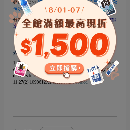
延伸閱讀>> 
貓咪長期吃乾乾水分不夠？營養師教你
補水方法
營養師怎麼說>> 
[補水] 貓咪只吃飼料可以嗎？貓咪
水分不足的6大風險
六、貓咪尿不出來參考文獻
1. Samantha et al., 2025 iCatCare consensus guidelines 
on the diagnosis and management of lower urinary tract 
diseases in cats. J Feline Med Surg. 2025 Feb 
11;27(2):1098612X241309176. 
Pubmed