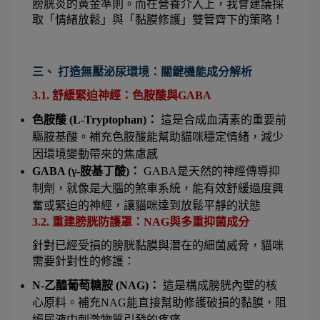
膀胱炎的黃金準則。而在營養介入上，我會建議採
取「情緒放鬆」與「黏膜修護」雙管齊下的策略！
三、 打造無壓泌尿環境：關鍵機能成分解析
3.1. 舒緩緊迫神經：色胺酸與GABA
色胺酸 (L-Tryptophan)：
 這是合成血清素的重要前
驅胺基酸。補充色胺酸能幫助貓咪穩定情緒，減少
因環境變動帶來的焦慮感
GABA (γ-胺基丁酸)：
 GABA是天然的神經傳導抑
制劑，就像是大腦的煞車系統，能有效舒緩過度興
奮或緊迫的神經，讓貓咪達到放鬆平靜的狀態
3.2. 重建膀胱防護罩：NAG與多重抑菌成分 
針對已經受損的膀胱黏膜與潛在的細菌威脅，貓咪
需要針對性的修護：
N-乙醯葡萄糖胺 (NAG)：
 這是構成膀胱內壁的核
心原料。補充NAG能直接幫助修護破損的黏膜，阻
絕尿液中刺激物質引發的疼痛