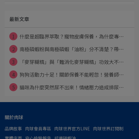
最新文章
1
什麼是超臨界萃取？寵物皮膚保養，為什麼專⋯
2
南極磷蝦粉與南極磷蝦「油粉」分不清楚？帶⋯
3
「麥芽糊精」與「難消化麥芽糊精」功效大不⋯
4
狗狗活動力十足！關節保養不能輕忽！營養師⋯
5
貓咪為什麼突然尿不出來！情緒壓力造成排尿⋯
關於肉球
品牌故事
肉球會員專區
肉球世界官方LINE
肉球世界訂閱制
實體店面
安心檢驗報告
認識磷蝦油