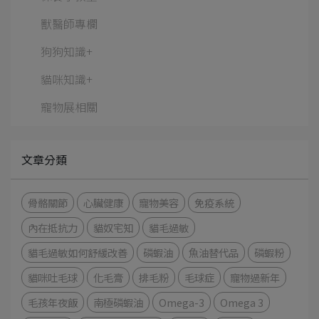
獸醫師專欄
狗狗知識+
貓咪知識+
寵物展相關
文章分類
骨骼關節
心臟健康
寵物美容
免疫系統
內在抵抗力
貓奴宅知
貓毛過敏
貓毛過敏如何舒緩改善
磷蝦油
魚油替代品
磷蝦粉
貓咪吐毛球
化毛膏
排毛粉
毛球症
寵物過新年
毛孩年夜飯
南極磷蝦油
Omega-3
Omega 3