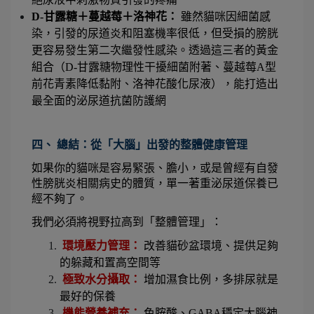
D-甘露糖＋蔓越莓＋洛神花：
 雖然貓咪因細菌感
染，引發的尿道炎和阻塞機率很低，但受損的膀胱
更容易發生第二次繼發性感染。透過這三者的黃金
組合（D-甘露糖物理性干擾細菌附著、蔓越莓A型
前花青素降低黏附、洛神花酸化尿液），能打造出
最全面的泌尿道抗菌防護網
四、 總結：從「大腦」出發的整體健康管理
如果你的貓咪是容易緊張、膽小，或是曾經有自發
性膀胱炎相關病史的體質，單一著重泌尿道保養已
經不夠了。
我們必須將視野拉高到「整體管理」：
 環境壓力管理：
 改善貓砂盆環境、提供足夠
的躲藏和置高空間等
 極致水分攝取：
 增加濕食比例，多排尿就是
最好的保養
機能營養補充：
 色胺酸、GABA穩定大腦神