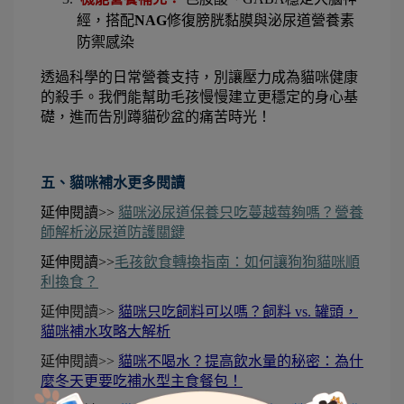
經，搭配
NAG
修復膀胱黏膜與泌尿道營養素
防禦感染
透過科學的日常營養支持，別讓壓力成為貓咪健康
的殺手。我們能幫助毛孩慢慢建立更穩定的身心基
礎，進而告別蹲貓砂盆的痛苦時光！
五、貓咪補水更多閱讀
延伸閱讀>> 
貓咪泌尿道保養只吃蔓越莓夠嗎？營養
師解析泌尿道防護關鍵
延伸閱讀>>
毛孩飲食轉換指南：如何讓狗狗貓咪順
利換食？
延伸閱讀>>
貓咪只吃飼料可以嗎？飼料 vs. 罐頭，
貓咪補水攻略大解析
延伸閱讀>>
貓咪不喝水？提高飲水量的秘密：為什
麼冬天更要吃補水型主食餐包！