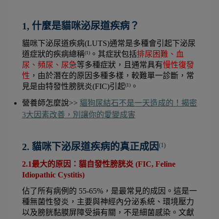
1, 什麼是貓咪泌尿道疾病？
貓咪下泌尿道疾病(LUTS)通常是多種會引起下泌尿
道症狀的疾病總稱
。其症狀包括
排尿困難、血
(1)
尿、頻尿、尿急
等多種症狀，且通常具有
慢性復發
性
，由於潛在的原因多種多樣，較難單一診斷，常
見是由特發性膀胱炎(FIC)引起
。
(1)
營養師怎麼說>> 
貓狗尿結石不是一天造成的！揭密
3大因素改善，別讓你的愛變成害
2. 貓咪下泌尿道疾病的真正成因
(1)
2.1最大的原因：貓自發性膀胱炎 (FIC, Feline 
Idiopathic Cystitis)
佔了所有病例的 55-65%，是最常見的成因。這是一
種無菌性發炎，主要與神經內分泌系統、環境壓力
以及膀胱黏膜屏障受損有關，不是細菌感染。文獻