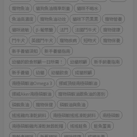
寵物魚油
貓狗魚油精準劑量
貓咪不喝水
魚油高濃度
寵物魚油功效
貓咪下巴黑黑
寵物營養
貓咪過敏
β-葡聚醣
法鬥
法國鬥牛犬
寵物健康
鬥牛犬
英國鬥牛犬
寵物疾病
短吻犬
寵物保養
新手養貓須知
新手養貓指南
幼貓的飲食照顧一日所需！
幼貓照顧
新手飼養指南
新手養貓
幼貓
幼貓飲食
成貓照顧
南極磷蝦油Omega 3
挪威頂級南極磷蝦油
挪威Aker南極磷蝦油
寵物磷蝦油跟魚油的差別
磷蝦魚油
寵物保健
磷蝦油與魚油
搖搖雞肉凍乾飼料
南極磷蝦搖搖凍乾飼料
南極磷蝦
南極磷蝦雞肉凍乾無穀乾糧
搖搖鮭魚
鮭魚蛋黃
熟齡老貓咪
新舊貓咪
貓咪健康
成貓收養