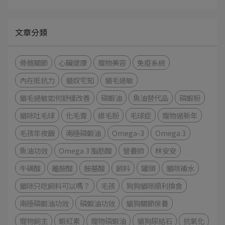
文章分類
骨骼關節
心臟健康
寵物美容
免疫系統
內在抵抗力
貓奴宅知
貓毛過敏
貓毛過敏如何舒緩改善
磷蝦油
魚油替代品
磷蝦粉
貓咪吐毛球
化毛膏
排毛粉
毛球症
寵物過新年
毛孩年夜飯
南極磷蝦油
Omega-3
Omega 3
魚油功效
Omega 3 脂肪酸
營養師
林安安
牛磺酸
離胺酸
胺基酸
飼料
罐頭
貓咪補水
貓咪只吃飼料可以嗎？
毛孩
狗狗貓咪順利換食
南極磷蝦油功效
磷蝦油功效
貓狗關節保養
寵物飼主
蝦紅素
寵物磷蝦油
貓狗尿結石
抗氧化