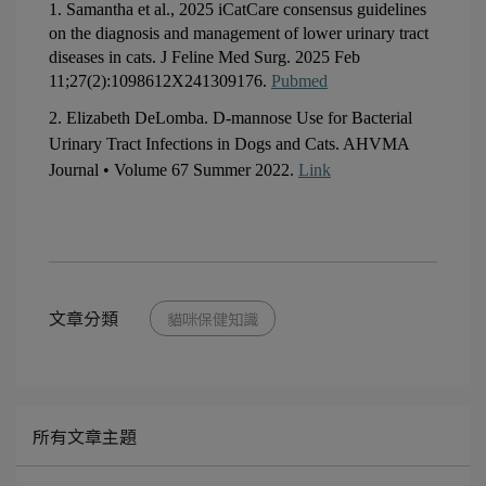
1. Samantha et al., 2025 iCatCare consensus guidelines 
on the diagnosis and management of lower urinary tract 
diseases in cats. J Feline Med Surg. 2025 Feb 
11;27(2):1098612X241309176. 
Pubmed
2. Elizabeth DeLomba. D-mannose Use for Bacterial 
Urinary Tract Infections in Dogs and Cats. AHVMA 
Journal • Volume 67 Summer 2022. 
Link
文章分類
貓咪保健知識
所有文章主題