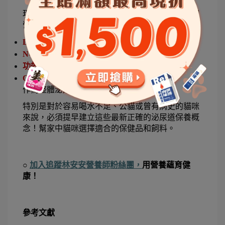
現在越來越多完整型泌尿配方，也會加入以下相關
營養素：
D-甘露糖（D-Mannose）
N-乙醯葡萄糖胺（NAG） 
功效性益生菌 
Omega-3全身性發炎調節 
作為整體泌尿環境的支持。
特別是對於容易喝水不足、公貓或曾有病史的貓咪
來說，必須提早建立這些最新正確的泌尿道保養概
念！幫家中貓咪選擇適合的保健品和飼料。
○ 
加入追蹤林安安營養師粉絲團，
用營養蘊育健
康！
參考文獻