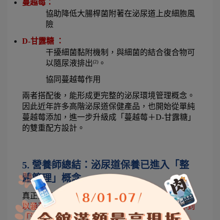
蔓越莓：
協助降低大腸桿菌附著在泌尿道上皮細胞風
險 
D-甘露糖 ：
干擾細菌黏附機制，與細菌的結合復合物可
以隨尿液排出
。
(2)
協同蔓越莓作用 
兩者搭配後，能形成更完整的泌尿環境管理概念。
因此近年許多高階泌尿道保健產品，也開始從單純
蔓越莓添加，進一步升級成「蔓越莓＋D-甘露糖」
的雙重配方設計。
5. 營養師總結：泌尿道保養已進入「整
體管理」概念
真正完整的泌尿道保養，
單一蔓越莓添加已經不足
以涵蓋貓咪全面的泌尿道保健，必須將視野延伸到
「泌尿道本身的保護力」。