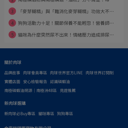
3
「麥芽糊精」與「難消化麥芽糊精」功效大不⋯
4
狗狗活動力十足！關節保養不能輕忽！營養師⋯
5
貓咪為什麼突然尿不出來！情緒壓力造成排尿⋯
關於肉球
品牌故事
肉球會員專區
肉球世界官方LINE
肉球世界訂閱制
實體店面
安心檢驗報告
認識磷蝦油
南極磷蝦油朔源│南極洲48區
見證推薦
新肉球選購
新肉球必Buy專區
貓咪專區
狗狗專區