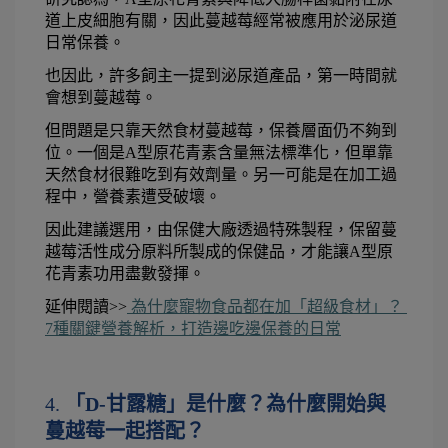
道上皮細胞有關，因此蔓越莓經常被應用於泌尿道
日常保養。
也因此，許多飼主一提到泌尿道產品，第一時間就
會想到蔓越莓。
但問題是只靠天然食材蔓越莓，保養層面仍不夠到
位。一個是A型原花青素含量無法標準化，但單靠
天然食材很難吃到有效劑量。另一可能是在加工過
程中，營養素遭受破壞。
因此建議選用，由保健大廠透過特殊製程，保留蔓
越莓活性成分原料所製成的保健品，才能讓A型原
花青素功用盡數發揮。
延伸閱讀>>
 為什麼寵物食品都在加「超級食材」？ 
7種關鍵營養解析，打造邊吃邊保養的日常
4. 
「D-甘露糖」是什麼？為什麼開始與
蔓越莓一起搭配？