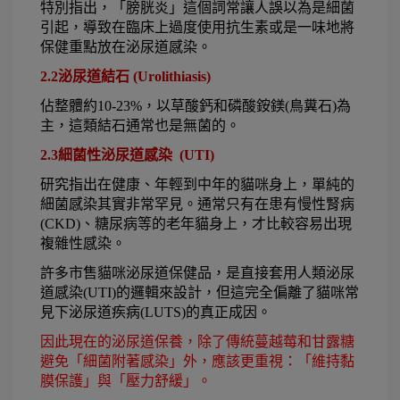
特別指出，「膀胱炎」這個詞常讓人誤以為是細菌
引起，導致在臨床上過度使用抗生素或是一味地將
保健重點放在泌尿道感染。
2.2泌尿道結石 (Urolithiasis)
佔整體約10-23%，以草酸鈣和磷酸銨鎂(鳥糞石)為
主，這類結石通常也是無菌的。
2.3細菌性泌尿道感染  (UTI)
研究指出在健康、年輕到中年的貓咪身上，單純的
細菌感染其實非常罕見。通常只有在患有慢性腎病 
(CKD)、糖尿病等的老年貓身上，才比較容易出現
複雜性感染。
許多市售貓咪泌尿道保健品，是直接套用人類泌尿
道感染(UTI)的邏輯來設計，但這完全偏離了貓咪常
見下泌尿道疾病(LUTS)的真正成因。
因此現在的泌尿道保養，除了傳統蔓越莓和甘露糖
避免「細菌附著感染」外，應該更重視：「維持黏
膜保護」與「壓力舒緩」。