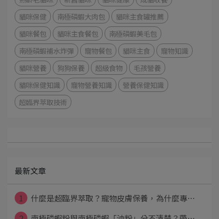
貓咪保健
南極磷蝦大肉包
貓咪主食罐推薦
貓咪餐包
貓咪主食餐包
南極磷蝦美毛包
南極磷蝦補水炸彈
寵物餐包
貓咪主食
寵物知識
貓咪營養
狗狗保養
超級食物
毛孩營養
貓咪保健知識
寵物營養知識
營養保健知識
超臨界萃取技術
最新文章
1
什麼是超臨界萃取？寵物皮膚保養，為什麼專⋯
2
南極磷蝦粉與南極磷蝦「油粉」分不清楚？帶⋯