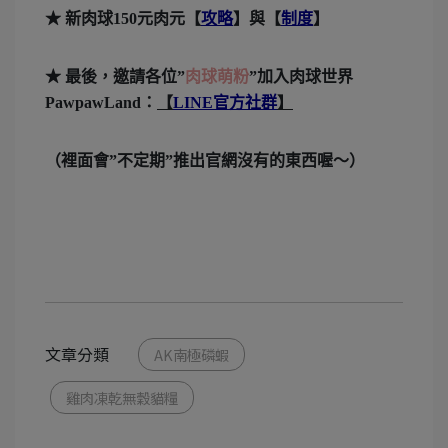
★ 新肉球150元肉元【
攻略
】與【
制度
】
★ 最後，邀請各位”
肉球萌粉
”加入肉球世界
PawpawLand：
【
LINE官方社群
】
（裡面會”不定期”推出官網沒有的東西喔～）
文章分類
AK南極磷蝦
雞肉凍乾無穀貓糧