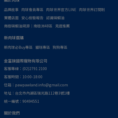
品牌故事
肉球會員專區
肉球世界官方LINE
肉球世界訂閱制
實體店面
安心檢驗報告
認識磷蝦油
南極磷蝦油朔源│南極洲48區
見證推薦
新肉球選購
新肉球必Buy專區
貓咪專區
狗狗專區
金富錸國際寵物有限公司
客服專線：(02)2791 2100
客服時間：10:00-18:00
信箱：pawpawland.info@gmail.com
地址：台北市內湖區瑞光路112巷3號1樓
統一編號：90494551
關於我們