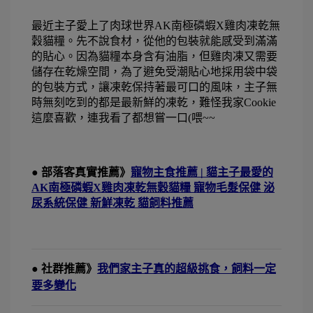
最近主子愛上了肉球世界AK南極磷蝦X雞肉凍乾無
穀貓糧。先不說食材，從他的包裝就能感受到滿滿
的貼心。因為貓糧本身含有油脂，但雞肉凍又需要
儲存在乾燥空間，為了避免受潮貼心地採用袋中袋
的包裝方式，讓凍乾保持著最可口的風味，主子無
時無刻吃到的都是最新鮮的凍乾，難怪我家Cookie
這麼喜歡，連我看了都想嘗一口(喂~~
● 部落客真實推薦》
寵物主食推薦 | 貓主子最愛的
AK南極磷蝦X雞肉凍乾無穀貓糧 寵物毛髮保健 泌
尿系統保健 新鮮凍乾 貓飼料推薦
● 社群推薦》
我們家主子真的超級挑食，飼料一定
要多變化