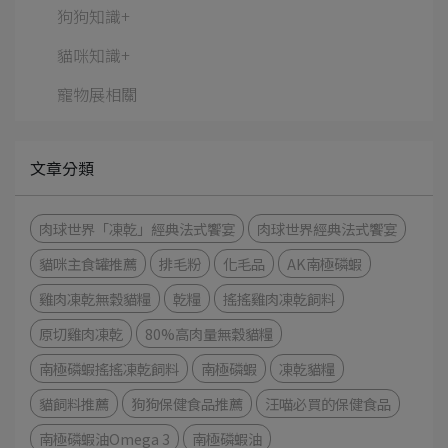
狗狗知識+
貓咪知識+
寵物展相關
文章分類
肉球世界「凍乾」經典法式饗宴
肉球世界經典法式饗宴
貓咪主食罐推薦
排毛粉
化毛品
AK南極磷蝦
雞肉凍乾無穀貓糧
乾糧
搖搖雞肉凍乾飼料
原切雞肉凍乾
80%高肉量無穀貓糧
南極磷蝦搖搖凍乾飼料
南極磷蝦
凍乾貓糧
貓飼料推薦
狗狗保健食品推薦
汪喵必買的保健食品
南極磷蝦油Omega 3
南極磷蝦油