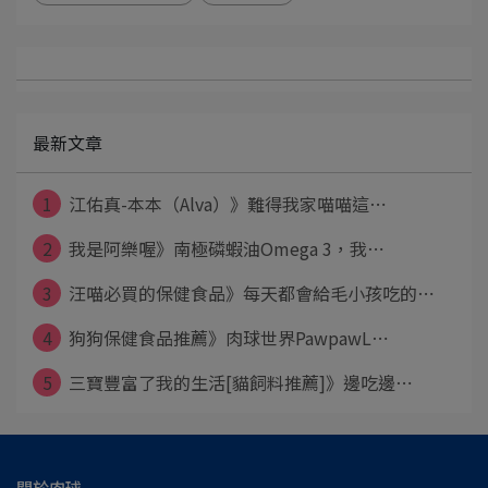
最新文章
1
江佑真-本本（Alva）》難得我家喵喵這⋯
2
我是阿樂喔》南極磷蝦油Omega 3，我⋯
3
汪喵必買的保健食品》每天都會給毛小孩吃的⋯
4
狗狗保健食品推薦》肉球世界PawpawL⋯
5
三寶豐富了我的生活[貓飼料推薦]》邊吃邊⋯
關於肉球