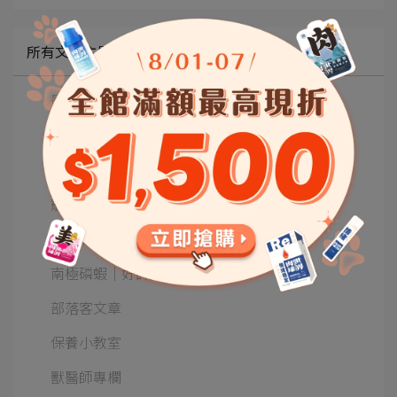
所有文章主題
最新動態
營養師專欄
毛孩知識庫
寵物展相關
保養味蕾
南極磷蝦│好評真實回饋
部落客文章
保養小教室
獸醫師專欄