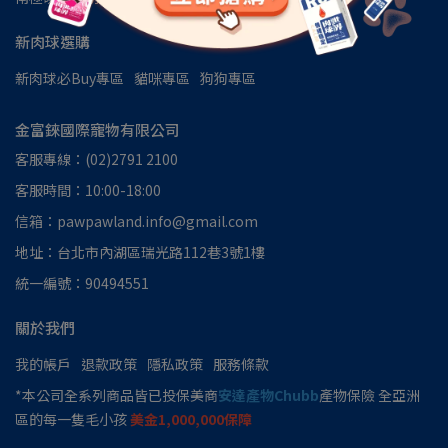
新肉球選購
新肉球必Buy專區
貓咪專區
狗狗專區
金富錸國際寵物有限公司
客服專線：(02)2791 2100
客服時間：10:00-18:00
信箱：pawpawland.info@gmail.com
地址：台北市內湖區瑞光路112巷3號1樓
統一編號：90494551
關於我們
我的帳戶
退款政策
隱私政策
服務條款
*本公司全系列商品皆已投保美商
安達產物Chubb
產物保險 全亞洲
區的每一隻毛小孩
美金1,000,000保障