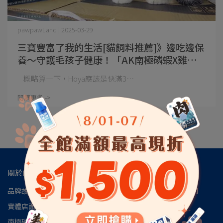
pawpawLand | 2025-03-29
三寶豐富了我的生活[貓飼料推薦]》邊吃邊保
養～守護毛孩子健康！「AK南極磷蝦X雞肉
凍乾無穀貓糧」口感豐富、適口性佳
概略算一下，Hoya應該是快滿3⋯
閱讀更多 ->
關於肉球
品牌故事
肉球會員專區
肉球世界官方LINE
肉球世界訂閱制
實體店面
安心檢驗報告
認識磷蝦油
南極磷蝦油朔源│南極洲48區
見證推薦