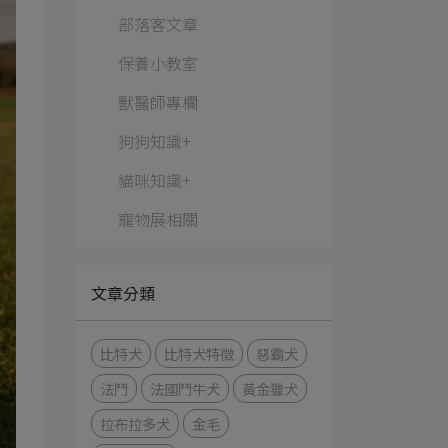
部落客文章
保養小教室
獸醫師專欄
狗狗知識+
貓咪知識+
寵物展相關
文章分類
比特犬
比特犬特徵
惡霸犬
法鬥
法國鬥牛犬
黃金獵犬
拉布拉多犬
金毛