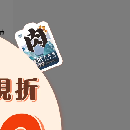
待
孩
的
獵
在