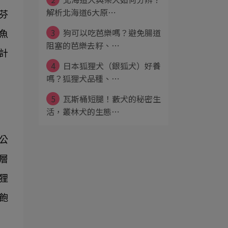
解析北海道6大原⋯
芬
3
狗可以吃芭樂嗎？避免腸道
魚
阻塞的芭樂去籽、⋯
計
4
日本狐狸犬（銀狐犬）好養
嗎？狐狸犬品種、⋯
5
瓦斯桶短腿！藪犬的秘密生
活，叢林犬的生態⋯
 公
外層
狸
飽