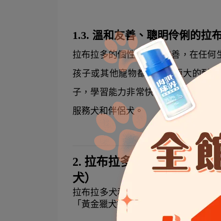
1.3. 溫和友善、聰明伶俐的
拉布拉多的個性溫和且友善，在任何
孩子或其他寵物都展現出極大的耐心
子，學習能力非常快。由於牠們天生
服務犬和伴侶犬。
2. 拉布拉多與黃金獵犬的差
犬）
拉布拉多犬和黃金獵犬因其溫和的個
「黃金獵犬拉布拉多」的搜尋意圖下