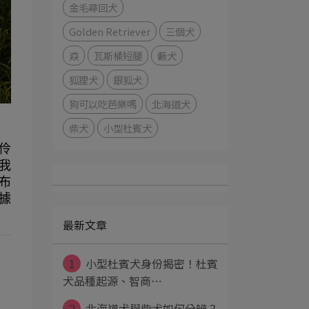
金毛尋回犬
Golden Retriever
三個犬
猋
瓦斯桶短腿
藪犬
狐狸犬
銀狐犬
狗可以吃芭樂嗎
北海道犬
柴犬
小型杜賓犬
明伶
我
布
據
最新文章
1
小型杜賓犬身份揭密！杜賓
犬品種起源、智商⋯
2
北海道犬與柴犬如何分辨？