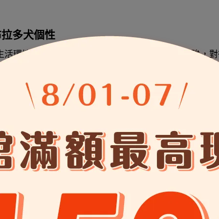
拉布拉多犬個性
生活環境幾乎都能適應。牠們對人類親和、包容心強，對
。拉拉的智商在犬種中排名極高，接近一個五、六歲的
樂於討好主人，訓練服從度很高，使得牠們能夠成為一流
異比較（黃金獵犬拉布拉多 / 拉布拉多黃金
性和尋回犬的共同背景，經常被飼主們拿來比較。然而，
，我們必須釐清兩者在外觀和個性上的關鍵區別。