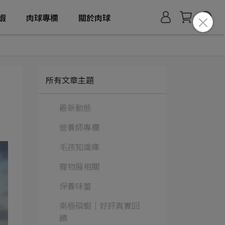
蝦
肉球專欄
關於肉球
所有文章主題
最新動態
營養師專欄
毛孩知識庫
寵物展相關
保養味蕾
南極磷蝦│好評真實回
饋