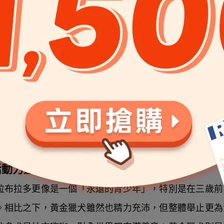
上的關鍵區別（毛髮、尾巴、體型） 
是觀察牠們的毛髮。黃金獵犬擁有長而飄逸的金色雙層毛
落的短毛，外層密實且具有絕佳防水性。此外，牠們的尾
扇，而拉布拉多的尾巴則是粗壯的「水獺尾」，根部粗壯
身形更為粗壯結實，肌肉感更強；黃金獵犬則顯得修長
活動力差異：熱情青少年 vs. 沉穩的紳士
拉布拉多更像是一個「永遠的青少年」，特別是在三歲前
。相比之下，黃金獵犬雖然也精力充沛，但整體舉止更為