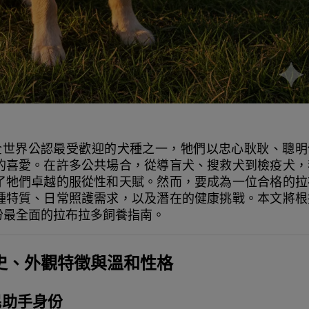
ever）是全世界公認最受歡迎的犬種之一，牠們以忠心耿耿、聰
的喜愛。在許多公共場合，從導盲犬、搜救犬到檢疫犬，
了牠們卓越的服從性和天賦。然而，要成為一位合格的拉
種特質、日常照護需求，以及潛在的健康挑戰。本文將根
份最全面的拉布拉多飼養指南。
歷史、外觀特徵與溫和性格
民助手身份