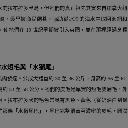
大的拉布拉多半島，但牠們的真正祖先其實來自加拿大紐
裔，最早被漁民飼養，協助從冰冷的海水中取回漁網和
使牠們在 19 世紀早期被引入英國，並在那裡經過育種
：防水短毛與「水獺尾」
。公成犬體重約 30 至 36 公斤，身高約 56 至 61
身高約 53 至 58 公分。牠們的皮毛是厚實的短毛雙層毛，
用。拉布拉多犬的毛色常見有黑色、黃色（從奶油白到狐
是那條「水獺尾巴」，尾巴完整覆蓋著濃密的皮毛，圓潤