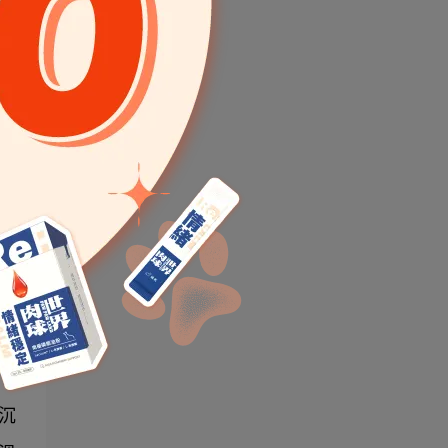
，
巴
、
優
，
沉