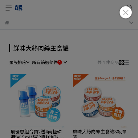
鮮味大絲肉絲主食罐
預設排序
所有篩選條件
共 4 件商品
最優惠組合買2送4南極磷
鮮味大絲肉絲主食罐80g單
蝦油15ml(貓)2瓶送鮮味大
罐