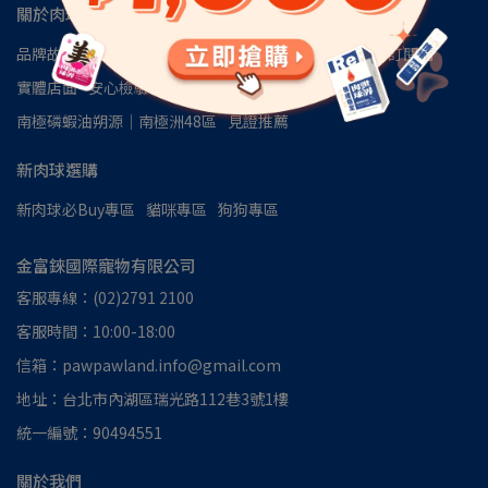
關於肉球
品牌故事
肉球會員專區
肉球世界官方LINE
肉球世界訂閱制
實體店面
安心檢驗報告
認識磷蝦油
南極磷蝦油朔源│南極洲48區
見證推薦
新肉球選購
新肉球必Buy專區
貓咪專區
狗狗專區
金富錸國際寵物有限公司
客服專線：(02)2791 2100
客服時間：10:00-18:00
信箱：pawpawland.info@gmail.com
地址：台北市內湖區瑞光路112巷3號1樓
統一編號：90494551
關於我們