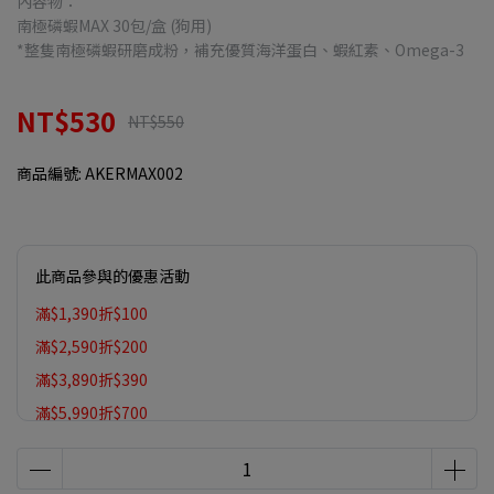
內容物：
南極磷蝦MAX 30包/盒 (狗用)
*整隻南極磷蝦研磨成粉，補充優質海洋蛋白、蝦紅素、Omega-3
NT$530
NT$550
商品編號:
AKERMAX002
此商品參與的優惠活動
滿$1,390折$100
滿$2,590折$200
滿$3,890折$390
滿$5,990折$700
滿$9,990折 $1,500
全館商品加購價