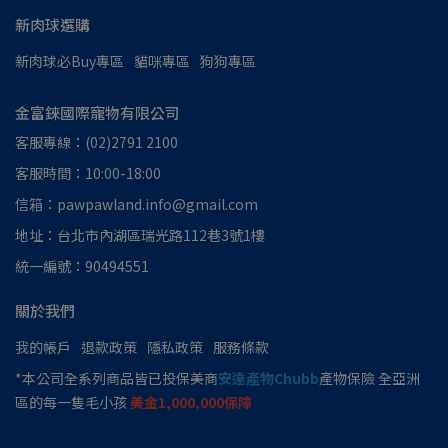
新肉球選購
新肉球必Buy專區
貓咪專區
狗狗專區
金富錸國際寵物有限公司
客服專線：(02)2791 2100
客服時間：10:00-18:00
信箱：pawpawland.info@gmail.com
地址：台北市內湖區瑞光路112巷3號1樓
統一編號：90494551
關於我們
我的帳戶
退款政策
隱私政策
服務條款
*本公司全系列商品皆已投保美商
安達產物Chubb
產物保險 全亞洲
區的每一隻毛小孩
美金1,000,000保障