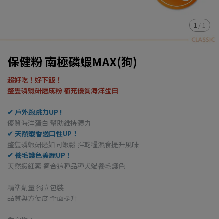
1
/
1
保健粉 南極磷蝦MAX(狗)
超好吃！好下飯！
整隻磷蝦研磨成粉 補充優質海洋蛋白
✔ 戶外跑跳力UP !
優質海洋蛋白 幫助維持體力
✔ 天然蝦香適口性UP！
整隻磷蝦研磨如同蝦鬆 拌乾糧濕食提升風味
✔ 養毛護色美麗UP！
天然蝦紅素 適合這種品種犬貓養毛護色
精準劑量 獨立包裝
品質與方便度 全面提升