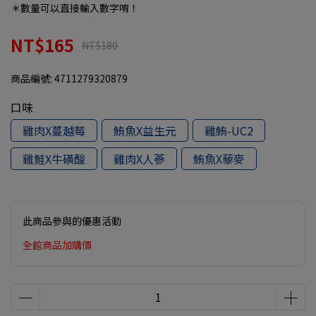
＊數量可以直接輸入數字唷！
NT$165
NT$180
商品編號:
4711279320879
口味
雞肉X蔓越莓
鮪魚X益生元
雞鮪-UC2
雞鮭X牛磺酸
雞肉X人蔘
鮪魚X藜麥
此商品參與的優惠活動
全館商品加購價