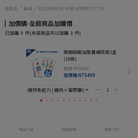
此商品 「 最高 」可以折抵紅利
24
點 (約等於
NT$24
)
加價購-全館商品加購價
已加購
0
件
(本區商品可以加購
3
件)
南極磷蝦油營養補充條1盒
(10條)
售價
NT$550
加價購
NT$499
商品介紹
規格說明
運送方式