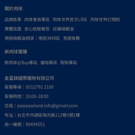
關於肉球
品牌故事
肉球會員專區
肉球世界官方LINE
肉球世界訂閱制
實體店面
安心檢驗報告
認識磷蝦油
南極磷蝦油朔源│南極洲48區
見證推薦
新肉球選購
新肉球必Buy專區
貓咪專區
狗狗專區
金富錸國際寵物有限公司
客服專線：(02)2791 2100
客服時間：10:00-18:00
信箱：pawpawland.info@gmail.com
地址：台北市內湖區瑞光路112巷3號1樓
統一編號：90494551