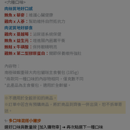
<六種口味>
肉絲質地好口感
鮪魚 x 藜麥：
維護心臟健康
雞肉 x 人蔘：
幫助維持自然抵抗力
肉泥質地好舔食
雞肉 x 蔓越莓：
泌尿道系統保健
鮪魚 x 益生元：
增進腸內菌叢平衡
鮪鮭 x 牛磺酸：
保持眼睛明亮
雞鮪 x 第二型膠原蛋白：
關節保養維持強壯
內容物：
南極磷蝦重磅大肉包貓咪主食餐包 (185g)
*兩款同一種口味的內容物相同，僅克數不同
*此產品為主食餐包，適用於全齡貓。
※不適用於全館折扣的商品。
※訂單中若含有預購商品，將於商品到齊後一併出貨，恕不拆單寄
送。
✨
多口味混搭小撇步
選好口味與數量按 [加入購物車] ➔ 再次點選下一種口味