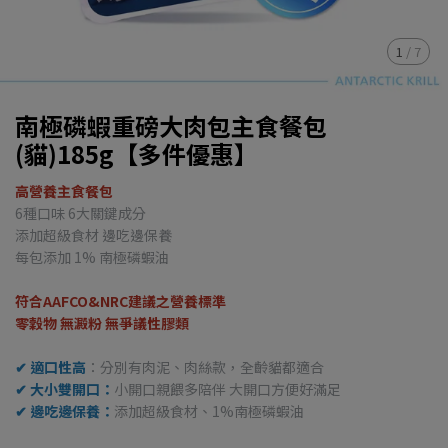
1
/
7
南極磷蝦重磅大肉包主食餐包
(貓)185g【多件優惠】
高營養主食餐包
6種口味 6大關鍵成分
添加超級食材 邊吃邊保養
每包添加 1% 南極磷蝦油
符合AAFCO&NRC建議之營養標準
零穀物 無澱粉 無爭議性膠類
✔ 適口性高
：分別有肉泥、肉絲款，全齡貓都適合
✔ 大小雙開口：
小開口親餵多陪伴 大開口方便好滿足
✔ 邊吃邊保養：
添加超級食材、1%南極磷蝦油