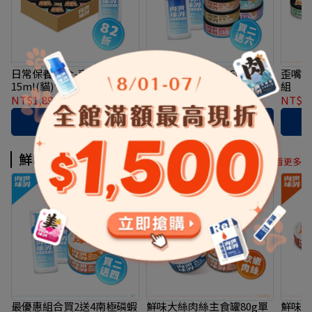
日常保養組合-南極磷蝦油
最優惠組合-買2送6南極磷
歪嘴貓
15ml(貓)*1+歪嘴貓主食罐
蝦油15ml(貓)2瓶送歪嘴貓
組
24入(箱裝)
主食罐*6
NT$1,899
NT$2,330
NT$1,599
NT$2,140
NT$3
加入購物車
加入購物車
鮮味大絲肉絲主食罐
看更多
最優惠組合買2送4南極磷蝦
鮮味大絲肉絲主食罐80g單
鮮味大