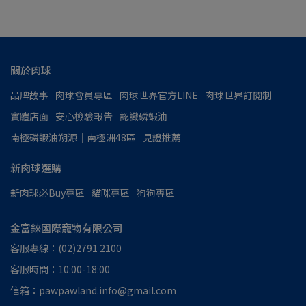
關於肉球
品牌故事
肉球會員專區
肉球世界官方LINE
肉球世界訂閱制
實體店面
安心檢驗報告
認識磷蝦油
南極磷蝦油朔源│南極洲48區
見證推薦
新肉球選購
新肉球必Buy專區
貓咪專區
狗狗專區
金富錸國際寵物有限公司
客服專線：(02)2791 2100
客服時間：10:00-18:00
信箱：pawpawland.info@gmail.com