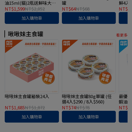
油15ml(貓)2瓶送鮮味大絲
罐
鮮4入
主食罐*4
NT$1,599
NT$2,052
NT$64
NT$68
NT$2
加入購物車
加入購物車
啾啾妹主食罐
看更多
啾啾妹主食罐箱裝24入
啾啾妹主食罐80g單罐 (任
最優惠
選4入$290 / 8入$560)
蝦油1
主食罐
NT$1,685
NT$1,872
NT$74
NT$78
NT$1,
加入購物車
加入購物車