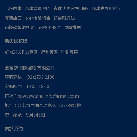
品牌故事
肉球會員專區
肉球世界官方LINE
肉球世界訂閱制
實體店面
安心檢驗報告
認識磷蝦油
南極磷蝦油朔源│南極洲48區
見證推薦
新肉球選購
新肉球必Buy專區
貓咪專區
狗狗專區
金富錸國際寵物有限公司
客服專線：(02)2791 2100
客服時間：10:00-18:00
信箱：pawpawland.info@gmail.com
地址：台北市內湖區瑞光路112巷3號1樓
統一編號：90494551
關於我們