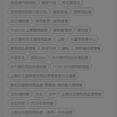
香港澳門寵物店
獨家代理
甩毛雜貨店
香港寵物店推介前10名
展昭高雄
寵物用品展
2025寵物展
揆眾展覽、威典展覽
TopLink 上聯國際展覽
展昭展覽網
寵物展
2025展昭台北寵物用品展
上聯
大臺南會展中心
寵物用品博覽會
肉球世界
展昭
世界貓咪博覽會
大漢家具
挪威Aker
台中寵物用品保健品展
台中貓的用品保健品展
TCIEC台中國際展覽館
上聯台北國際寵物用品博覽會暨台北貓展
展昭高雄寵物用品展-獨霸場-南部最大寵物展
2026寵物展
台北
台中
上聯台北寵物用品博覽會
台北世貿
2026年寵物展
上聯台中寵物用品展（春季）台中貓展