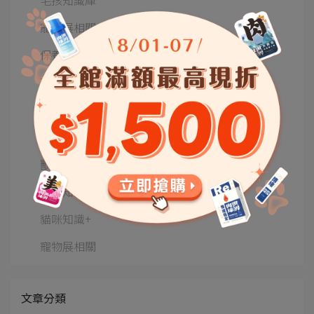
寵物展相關
保養味蕾
南極磷蝦│好評真實回饋
部落客文章
保養小教室
獸醫師專欄
狗狗知識+
貓咪知識+
寵物展相關
文章分類