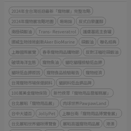
2024年全台灣巡迴最新「寵物展」完整攻略
2024年寵物展攻略地圖
啾啾妹
反式白藜蘆醇
南極磷蝦油
Trans- Resveratrol
護膚基底主食罐
挪威生物技術創新Aker BioMarine
磷蝦油
聯名經典
上聯國際展覽
春季寵物用品購物節
反對汪喵吃磷蝦油
破壞海洋生態
寵物魚油
貓吃貓糧檢驗低血鉀
貓咪低血鉀原因
寵物食品檢驗報告
寵物經濟
台灣寵物市場保健飼料
貓飼料低血鉀品牌
100萬美金寵物保險
新竹揆眾「寵物用品暨服務展」
台北展昭「寵物用品展」
肉球世界PawpawLand
台中大遠百
JollyPet
上聯台南「寵物用品博覽會展」
台北展昭世界貓咪博覽會
展昭高雄寵物用品展
港澳