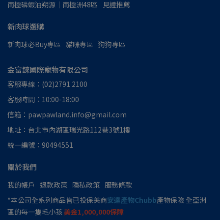
南極磷蝦油朔源│南極洲48區
見證推薦
新肉球選購
新肉球必Buy專區
貓咪專區
狗狗專區
金富錸國際寵物有限公司
客服專線：(02)2791 2100
客服時間：10:00-18:00
信箱：pawpawland.info@gmail.com
地址：台北市內湖區瑞光路112巷3號1樓
統一編號：90494551
關於我們
我的帳戶
退款政策
隱私政策
服務條款
*本公司全系列商品皆已投保美商
安達產物Chubb
產物保險 全亞洲
區的每一隻毛小孩
美金1,000,000保障