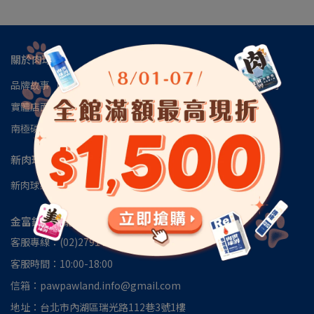
關於肉球
品牌故事
肉球會員專區
肉球世界官方LINE
肉球世界訂閱制
實體店面
安心檢驗報告
認識磷蝦油
南極磷蝦油朔源│南極洲48區
見證推薦
新肉球選購
新肉球必Buy專區
貓咪專區
狗狗專區
金富錸國際寵物有限公司
客服專線：(02)2791 2100
客服時間：10:00-18:00
信箱：pawpawland.info@gmail.com
地址：台北市內湖區瑞光路112巷3號1樓