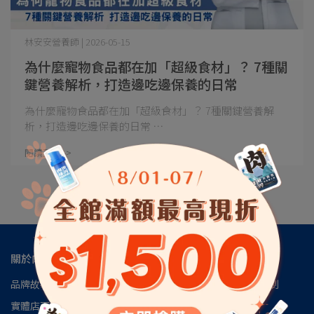
林安安營養師 | 2026-05-15
為什麼寵物食品都在加「超級食材」？ 7種關
鍵營養解析，打造邊吃邊保養的日常
為什麼寵物食品都在加「超級食材」？ 7種關鍵營養解
析，打造邊吃邊保養的日常 ⋯
閱讀更多 ->
關於肉球
品牌故事
肉球會員專區
肉球世界官方LINE
肉球世界訂閱制
實體店面
安心檢驗報告
認識磷蝦油