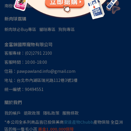
南極磷蝦油朔源│南極洲48區
見證推薦
新肉球選購
新肉球必Buy專區
貓咪專區
狗狗專區
金富錸國際寵物有限公司
客服專線：(02)2791 2100
客服時間：10:00-18:00
信箱：pawpawland.info@gmail.com
地址：台北市內湖區瑞光路112巷3號1樓
統一編號：90494551
關於我們
我的帳戶
退款政策
隱私政策
服務條款
*本公司全系列商品皆已投保美商
安達產物Chubb
產物保險 全亞洲
區的每一隻毛小孩
美金1,000,000保障