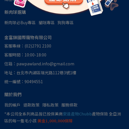
新肉球選購
新肉球必Buy專區
貓咪專區
狗狗專區
金富錸國際寵物有限公司
客服專線：(02)2791 2100
客服時間：10:00-18:00
信箱：pawpawland.info@gmail.com
地址：台北市內湖區瑞光路112巷3號1樓
統一編號：90494551
關於我們
我的帳戶
退款政策
隱私政策
服務條款
*本公司全系列商品皆已投保美商
安達產物Chubb
產物保險 全亞洲
區的每一隻毛小孩
美金1,000,000保障