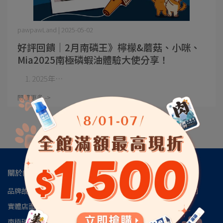
pawpawLand | 2025-05-02
好評回饋│2月南磷王》檸檬&蘑菇、小咪、
Mia2025南極磷蝦油體驗大使分享！
1. 2025年⋯
閱讀更多 ->
關於肉球
品牌故事
肉球會員專區
肉球世界官方LINE
肉球世界訂閱制
實體店面
安心檢驗報告
認識磷蝦油
南極磷蝦油朔源│南極洲48區
見證推薦